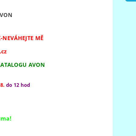
AVON
-NEVÁHEJTE MĚ
.cz
 KATALOGU AVON
8.
do 12 hod
rma!