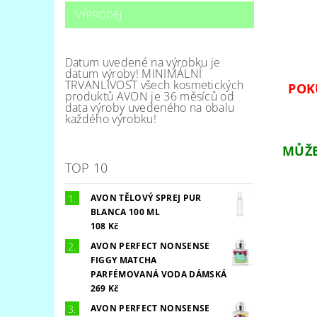
VÝPRODEJ
Datum uvedené na výrobku je
datum výroby! MINIMÁLNÍ
TRVANLIVOST všech kosmetických
POK
produktů AVON je 36 měsíců od
data výroby uvedeného na obalu
každého výrobku!
MŮŽE
TOP 10
AVON TĚLOVÝ SPREJ PUR
BLANCA 100 ML
108 Kč
AVON PERFECT NONSENSE
FIGGY MATCHA
PARFÉMOVANÁ VODA DÁMSKÁ
269 Kč
AVON PERFECT NONSENSE