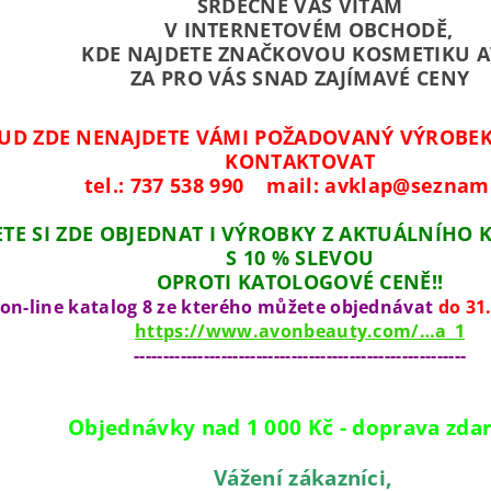
SRDEČNĚ VÁS VÍTÁM
V INTERNETOVÉM OBCHODĚ,
KDE NAJDETE ZNAČKOVOU KOSMETIKU 
ZA PRO VÁS SNAD ZAJÍMAVÉ CENY
UD ZDE NENAJDETE VÁMI POŽADOVANÝ VÝROBEK
KONTAKTOVAT
tel.: 737 538 990 mail: avklap@seznam
TE SI ZDE OBJEDNAT I VÝROBKY Z AKTUÁLNÍHO
S
10 % SLEVOU
OPROTI KATOLOGOVÉ CENĚ!!
on-line katalog 8 ze kterého můžete objednávat
do 31.
https://www.avonbeauty.com/…a_1
---------------------------------------------------------
Objednávky
nad 1 000 Kč - doprava zda
Vážení zákazníci,