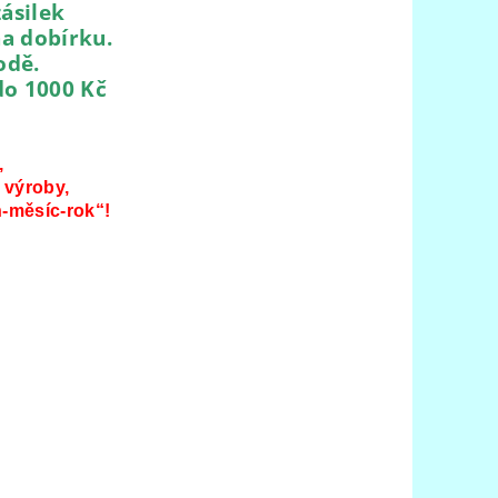
ásilek
na dobírku.
odě.
do 1000 Kč
,
 výroby,
-měsíc-rok“!