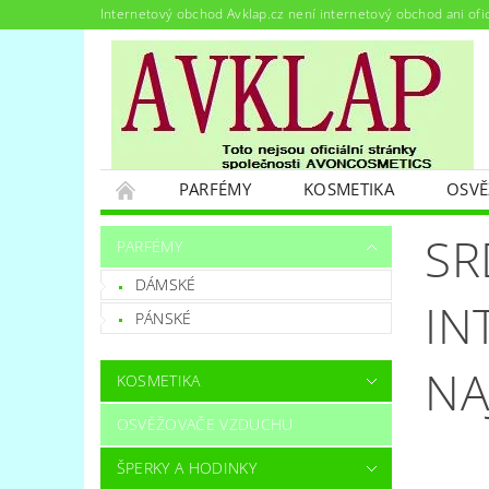
Internetový obchod Avklap.cz není internetový obchod ani ofi
PARFÉMY
KOSMETIKA
OSVĚ
PODMÍNKY OCHRANY OSOBNÍCH ÚDAJŮ
SR
PARFÉMY
DÁMSKÉ
IN
PÁNSKÉ
NA
KOSMETIKA
OSVĚŽOVAČE VZDUCHU
ŠPERKY A HODINKY