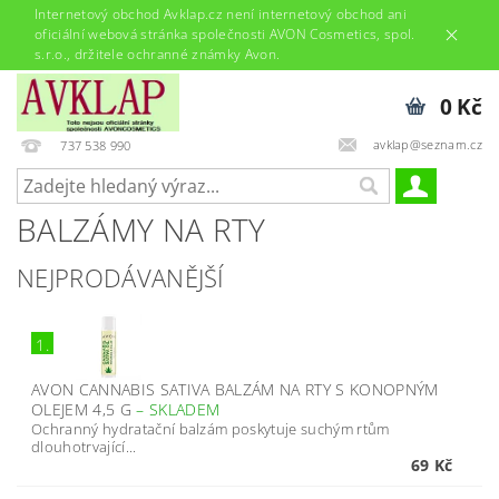
Internetový obchod Avklap.cz není internetový obchod ani
oficiální webová stránka společnosti AVON Cosmetics, spol.
s.r.o., držitele ochranné známky Avon.
0 Kč
avklap@seznam.cz
737 538 990
BALZÁMY NA RTY
NEJPRODÁVANĚJŠÍ
1.
AVON CANNABIS SATIVA BALZÁM NA RTY S KONOPNÝM
OLEJEM 4,5 G
–
SKLADEM
Ochranný hydratační balzám poskytuje suchým rtům
dlouhotrvající...
69 Kč