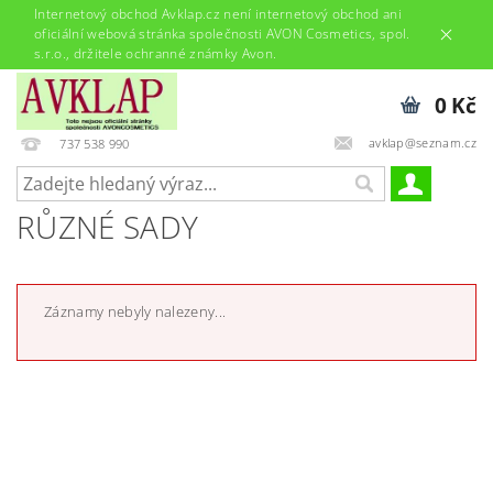
Internetový obchod Avklap.cz není internetový obchod ani
oficiální webová stránka společnosti AVON Cosmetics, spol.
s.r.o., držitele ochranné známky Avon.
0 Kč
avklap@seznam.cz
737 538 990
RŮZNÉ SADY
Záznamy nebyly nalezeny...