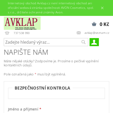
Internetový obchod Avklap.cz není internetový obchod ani
oficiální webová stránka společnosti AVON Cosmetics, spol.
s.r.o., držitele ochranné známky Avon.
0 Kč
avklap@seznam.cz
737 538 990
NAPIŠTE NÁM
Máte nějaké otázky? Zodpovíme je. Prosíme o pečlivé vyplnění
kontaktních údajů.
Pole označená jako
*
musí být vyplněná.
BEZPEČNOSTNÍ KONTROLA
Jméno a příjmení