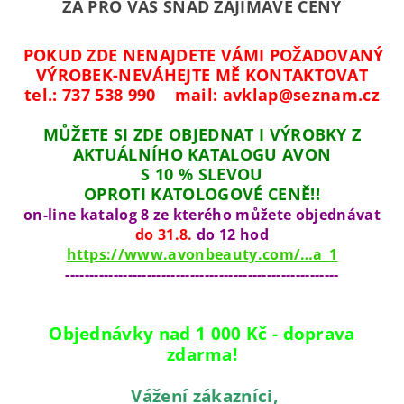
ZA PRO VÁS SNAD ZAJÍMAVÉ CENY
POKUD ZDE NENAJDETE VÁMI POŽADOVANÝ
VÝROBEK-NEVÁHEJTE MĚ KONTAKTOVAT
tel.: 737 538 990 mail: avklap@seznam.cz
MŮŽETE SI ZDE OBJEDNAT I VÝROBKY Z
AKTUÁLNÍHO KATALOGU AVON
S
10 % SLEVOU
OPROTI KATOLOGOVÉ CENĚ!!
on-line katalog 8 ze kterého můžete objednávat
do 31.8.
do 12 hod
https://www.avonbeauty.com/…a_1
---------------------------------------------------------
Objednávky
nad 1 000 Kč - doprava
zdarma!
Vážení zákazníci,