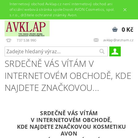
Internetový obchod Avklap.cz není internetový obchod ani
oficiální webová stránka společnosti AVON Cosmetics, spol.
s.r.o., držitele ochranné známky Avon.
0 Kč
avklap@seznam.cz
737 538 990
SRDEČNĚ VÁS VÍTÁM V
INTERNETOVÉM OBCHODĚ, KDE
NAJDETE ZNAČKOVOU...
SRDEČNĚ VÁS VÍTÁM
V INTERNETOVÉM OBCHODĚ,
KDE NAJDETE ZNAČKOVOU KOSMETIKU
AVON