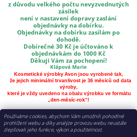
z důvodu velkého počtu nevyzvednutých
zásilek
není v nastavení dopravy zaslání
objednávky na dobírku.
Objednávky na dobírku zasílám po
dohodě.
Dobírečné 30 Kč je účtováno k
objednávkám do 1000 Kč
Děkuji Vám za pochopení!
Klápová Marie
K
osmetické výrobky Avon jsou vyrobené tak,
že jejich minimální trvanlivost je 36 měsíců od data
výroby,
které je vždy uvedeno na obalu výrobku ve formátu
„den-měsíc-rok“!
Používáme cookies, abychom Vám umožnili pohodlné
prohlížení webu a díky analýze provozu webu neustále
zlepšovali jeho funkce, výkon a použitelnost.
Shoptet.cz
|
Můjprvníeshop.cz