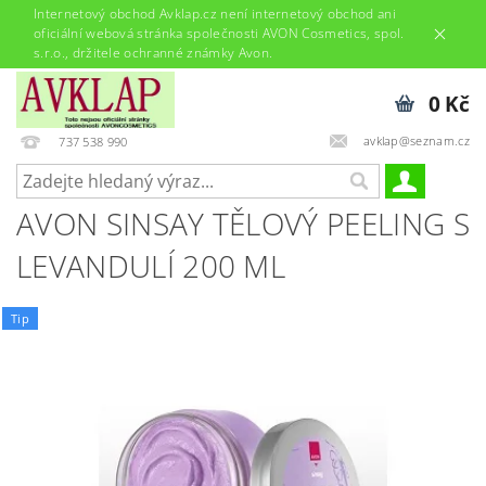
Internetový obchod Avklap.cz není internetový obchod ani
oficiální webová stránka společnosti AVON Cosmetics, spol.
s.r.o., držitele ochranné známky Avon.
0 Kč
avklap@seznam.cz
737 538 990
AVON SINSAY TĚLOVÝ PEELING S
LEVANDULÍ 200 ML
Tip