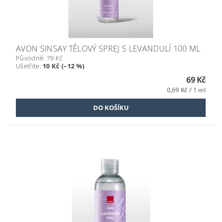
AVON SINSAY TĚLOVÝ SPREJ S LEVANDULÍ 100 ML
Původně:
79 Kč
Ušetříte
:
10 Kč (–12 %)
69 Kč
0,69 Kč / 1 ml