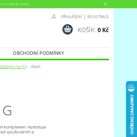
anné známky Avon.
|
PŘIHLÁŠENÍ
REGISTRACE
KOŠÍK:
0 Kč
OBCHODNÍ PODMÍNKY
Balzámy na rty
Avon
 G
ním komplexem. Hydratuje
 před vysušováním a