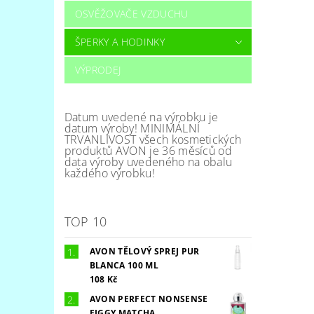
OSVĚŽOVAČE VZDUCHU
ŠPERKY A HODINKY
VÝPRODEJ
Datum uvedené na výrobku je
datum výroby! MINIMÁLNÍ
TRVANLIVOST všech kosmetických
produktů AVON je 36 měsíců od
data výroby uvedeného na obalu
každého výrobku!
TOP 10
AVON TĚLOVÝ SPREJ PUR
BLANCA 100 ML
108 Kč
AVON PERFECT NONSENSE
FIGGY MATCHA