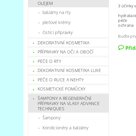
OLEJEM
3 účinky v
balzámy na rty
hydratac
péče
pleťové krémy
ochrana
čistící přípravky
Buďte prv
DEKORATIVNÍ KOSMETIKA
Při
PŘÍPRAVKY NA OČI A OBOČÍ
PÉČE O RTY
DEKORATIVNÍ KOSMETIKA LUXE
PÉČE O RUCE A NEHTY
KOSMETICKÉ POMŮCKY
ŠAMPONY A REGENERAČNÍ
PŘÍPRAVKY NA VLASY ADVANCE
TECHNIQUES
Šampony
Kondicionéry a balzámy