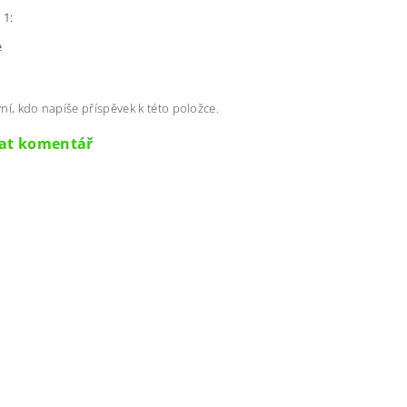
 1:
e
ní, kdo napíše příspěvek k této položce.
dat komentář