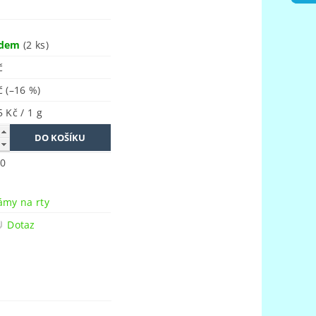
adem
(2 ks)
č
Kč
(–16 %)
 Kč / 1 g
0
n
ámy na rty
Dotaz