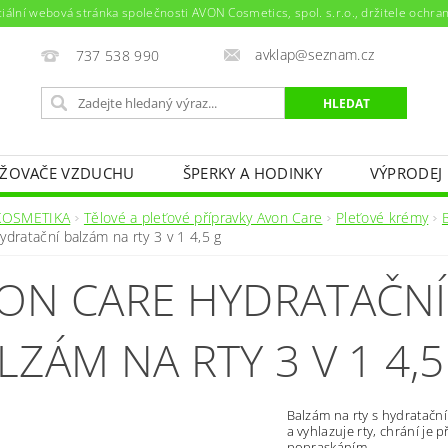
ciální webová stránka společnosti AVON Cosmetics, spol. s.r.o., držitele ochr
avklap@seznam.cz
737 538 990
ŽOVAČE VZDUCHU
ŠPERKY A HODINKY
VÝPRODEJ
NAPIŠTE NÁM
KONTAKTY
KOSMETIKA
Tělové a pleťové přípravky Avon Care
Pleťové krémy
ydratační balzám na rty 3 v 1 4,5 g
ON CARE HYDRATAČNÍ
LZÁM NA RTY 3 V 1 4,5
Balzám na rty s hydratač
a vyhlazuje rty, chrání je
popraskáním.