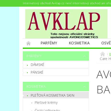
Internetový obchod Avklap.cz není internetový obchod ani ofi
PARFÉMY
KOSMETIKA
OSVĚ
PODMÍNKY OCHRANY OSOBNÍCH ÚDAJŮ
PARFÉMY
Care H
DÁMSKÉ
AV
PÁNSKÉ
BA
KOSMETIKA
PLEŤOVÁ KOSMETIKA SKIN
Pleťové krémy
Čistící přípravky