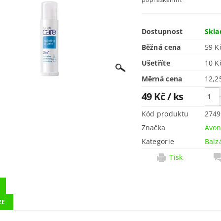
Dostupnost
Skl
Běžná cena
59 K
Ušetříte
10 
Měrná cena
12,25
49 Kč
/ ks
Kód produktu
2749
Značka
Avo
Kategorie
Balz
Tisk
ZE