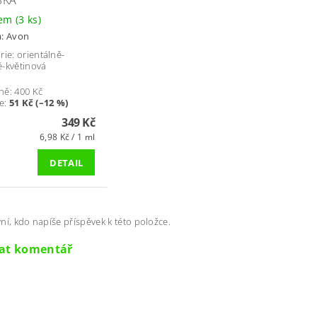
dem
(3 ks)
a:
Avon
rie: orientálně-
-květinová
ně:
400 Kč
e
:
51 Kč (–12 %)
349 Kč
6,98 Kč / 1 ml
DETAIL
ní, kdo napíše příspěvek k této položce.
dat komentář