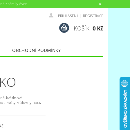
anné známky Avon.
|
PŘIHLÁŠENÍ
REGISTRACE
KOŠÍK:
0 Kč
OBCHODNÍ PODMÍNKY
ÉKO
cně-květinová
mot, květy královny noci,
Kč