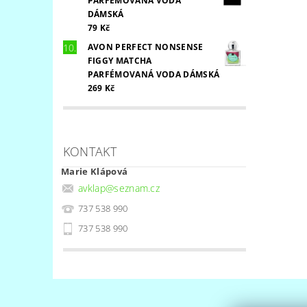
PARFÉMOVANÁ VODA
DÁMSKÁ
79 Kč
AVON PERFECT NONSENSE
FIGGY MATCHA
PARFÉMOVANÁ VODA DÁMSKÁ
269 Kč
KONTAKT
Marie Klápová
avklap
@
seznam.cz
737 538 990
737 538 990