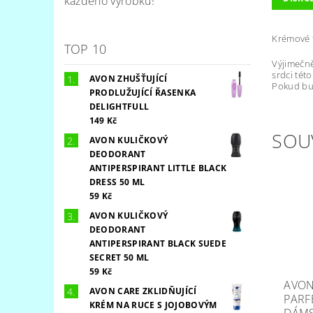
každého výrobku!
Krémové 
TOP 10
Výjimečně
srdci této
AVON ZHUŠŤUJÍCÍ
Pokud bud
PRODLUŽUJÍCÍ ŘASENKA
DELIGHTFULL
149 Kč
SOU
AVON KULIČKOVÝ
DEODORANT
ANTIPERSPIRANT LITTLE BLACK
DRESS 50 ML
59 Kč
AVON KULIČKOVÝ
DEODORANT
ANTIPERSPIRANT BLACK SUEDE
SECRET 50 ML
59 Kč
AVON
AVON CARE ZKLIDŇUJÍCÍ
PARF
KRÉM NA RUCE S JOJOBOVÝM
DÁM