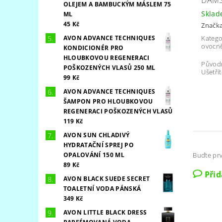
OLEJEM A BAMBUCKÝM MÁSLEM 75
Skla
ML
45 Kč
Značk
AVON ADVANCE TECHNIQUES
Katego
ovocně
KONDICIONÉR PRO
HLOUBKOVOU REGENERACI
Původ
POŠKOZENÝCH VLASŮ 250 ML
Ušetřít
99 Kč
AVON ADVANCE TECHNIQUES
ŠAMPON PRO HLOUBKOVOU
REGENERACI POŠKOZENÝCH VLASŮ
119 Kč
AVON SUN CHLADIVÝ
HYDRATAČNÍ SPREJ PO
OPALOVÁNÍ 150 ML
Buďte prv
89 Kč
Při
AVON BLACK SUEDE SECRET
TOALETNÍ VODA PÁNSKÁ
349 Kč
AVON LITTLE BLACK DRESS