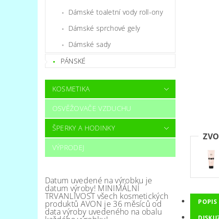
Dámské toaletní vody roll-ony
Dámské sprchové gely
Dámské sady
PÁNSKÉ
KOSMETIKA
OSVĚŽOVAČE VZDUCHU
ŠPERKY A HODINKY
ZVO
VÝPRODEJ
Datum uvedené na výrobku je
datum výroby! MINIMÁLNÍ
TRVANLIVOST všech kosmetických
POPIS
produktů AVON je 36 měsíců od
data výroby uvedeného na obalu
DISKU