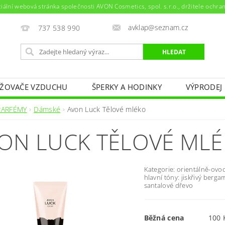
ciální webová stránka společnosti AVON Cosmetics, spol. s.r.o., držitele ochr
avklap@seznam.cz
737 538 990
ŽOVAČE VZDUCHU
ŠPERKY A HODINKY
VÝPRODEJ
NAPIŠTE NÁM
KONTAKTY
PARFÉMY
Dámské
Avon Luck Tělové mléko
ON LUCK TĚLOVÉ ML
Kategorie: orientálně-ovo
hlavní tóny: jiskřivý berga
santalové dřevo
Běžná cena
100 