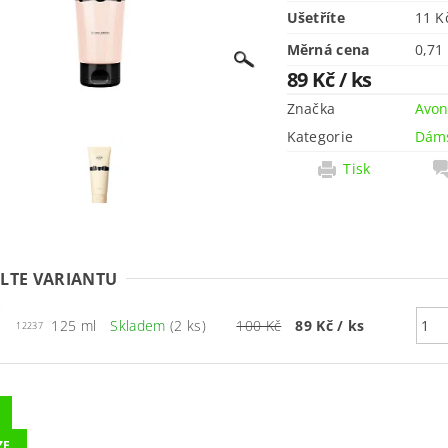
Ušetříte
11 
Měrná cena
0,71
89 Kč
/ ks
Značka
Avo
Kategorie
Dám
Tisk
LTE VARIANTU
125 ml
Skladem
(2 ks)
100 Kč
89 Kč
/ ks
12237
ZE