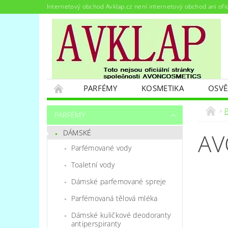
Internetový obchod Avklap.cz není internetový obchod ani ofi
PARFÉMY
KOSMETIKA
OSVĚ
PODMÍNKY OCHRANY OSOBNÍCH ÚDAJŮ
PARFÉMY
DÁMSKÉ
AV
Parfémované vody
Toaletní vody
Dámské parfemované spreje
Parfémovaná tělová mléka
Dámské kuličkové deodoranty
antiperspiranty