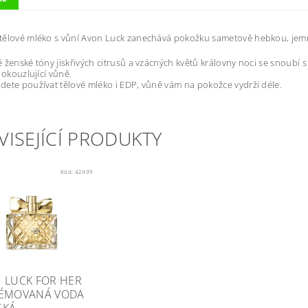
tělové mléko s vůní Avon Luck zanechává pokožku sametově hebkou, je
 ženské tóny jiskřivých citrusů a vzácných květů královny noci se snoubí s
 okouzlující vůně.
ete používat tělové mléko i EDP, vůně vám na pokožce vydrží déle.
VISEJÍCÍ PRODUKTY
Kód:
42499
 LUCK FOR HER
ÉMOVANÁ VODA
SKÁ