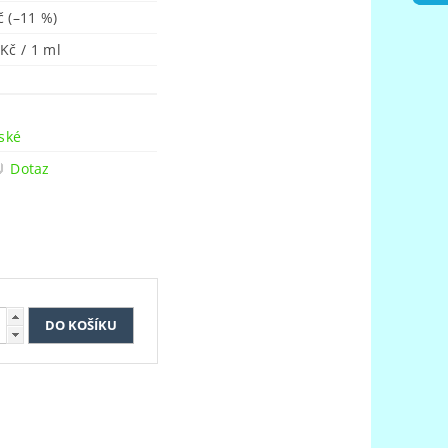
Kč
(–11 %)
 Kč / 1 ml
n
ské
Dotaz