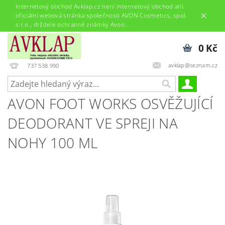
Internetový obchod Avklap.cz není internetový obchod ani
oficiální webová stránka společnosti AVON Cosmetics, spol.
s.r.o., držitele ochranné známky Avon.
0 Kč
avklap@seznam.cz
737 538 990
AVON FOOT WORKS OSVĚŽUJÍCÍ
DEODORANT VE SPREJI NA
NOHY 100 ML