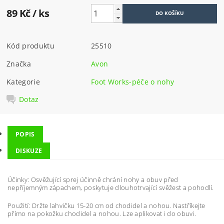
89 Kč
/ ks
Kód produktu
25510
Značka
Avon
Kategorie
Foot Works-péče o nohy
Dotaz
POPIS
DISKUZE
Účinky: Osvěžující sprej účinně chrání nohy a obuv před
nepříjemným zápachem, poskytuje dlouhotrvající svěžest a pohodlí.
Použití: Držte lahvičku 15-20 cm od chodidel a nohou. Nastříkejte
přímo na pokožku chodidel a nohou. Lze aplikovat i do obuvi.