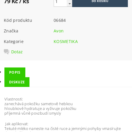
79 Kč
/ ks
Kód produktu
06684
Značka
Avon
Kategorie
KOSMETIKA
Dotaz
POPIS
DISKUZE
Vlastnosti:
zanechává pokožku sametově hebkou
hloubkově hydratuje a vyživuje pokožku
příjemná vůně povzbudí smysly
Jak aplikovat:
Tekuté mléko naneste na čisté ruce a jemnými pohyby vmasírujte