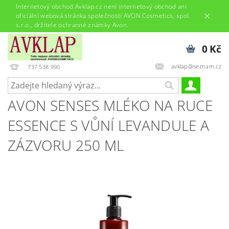
Internetový obchod Avklap.cz není internetový obchod ani
oficiální webová stránka společnosti AVON Cosmetics, spol.
s.r.o., držitele ochranné známky Avon.
0 Kč
avklap@seznam.cz
737 538 990
AVON SENSES MLÉKO NA RUCE
ESSENCE S VŮNÍ LEVANDULE A
ZÁZVORU 250 ML