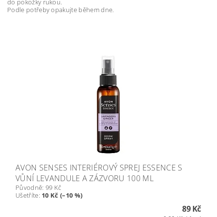
do
pokožky rukou.
Podle potřeby opakujte během dne.
AVON SENSES INTERIÉROVÝ SPREJ ESSENCE S
VŮNÍ LEVANDULE A ZÁZVORU 100 ML
Původně:
99 Kč
Ušetříte
:
10 Kč (–10 %)
89 Kč