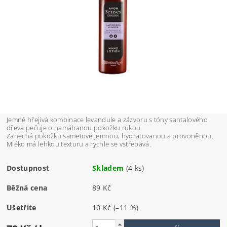
Jemně hřejivá kombinace levandule a zázvoru s tóny santalového
dřeva pečuje o namáhanou
pokožku rukou.
Zanechá pokožku sametově jemnou, hydratovanou a provoněnou
.
Mléko má lehkou texturu a rychle se vstřebává.
Dostupnost
Skladem
(4 ks)
Běžná cena
89 Kč
Ušetříte
10 Kč
(–11 %)