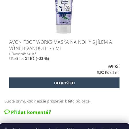
AVON FOOT WORKS MASKA NA NOHY S JÍLEM A
VŮNÍ LEVANDULE 75 ML
Původně:
90 Kč
Ušetříte
:
21 Kč (–23 %)
69 Kč
0,92 Kč / 1 ml
Buďte první, kdo napíše příspěvek k této položce.
Přidat komentář