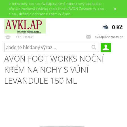
Internetový obchod Avklap.cz není internetový obchod ani
oficiální webová stránka společnosti AVON Cosmetics, spol.
s.r.o., držitele ochranné známky Avon.
0 Kč
avklap@seznam.cz
737 538 990
AVON FOOT WORKS NOČNÍ
KRÉM NA NOHY S VŮNÍ
LEVANDULE 150 ML