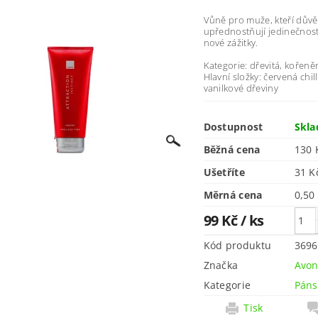
Vůně pro muže, kteří důvě
upřednostňují jedinečnost 
nové zážitky.
Kategorie: dřevitá, kořeně
Hlavní složky: červená chill
vanilkové dřeviny
Dostupnost
Skl
Běžná cena
130 
Ušetříte
31 
Měrná cena
0,50
99 Kč
/ ks
Kód produktu
3696
Značka
Avo
Kategorie
Páns
Tisk