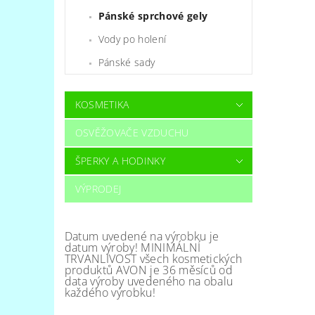
Pánské sprchové gely
Vody po holení
Pánské sady
KOSMETIKA
OSVĚŽOVAČE VZDUCHU
ŠPERKY A HODINKY
VÝPRODEJ
Datum uvedené na výrobku je
datum výroby! MINIMÁLNÍ
TRVANLIVOST všech kosmetických
produktů AVON je 36 měsíců od
data výroby uvedeného na obalu
každého výrobku!