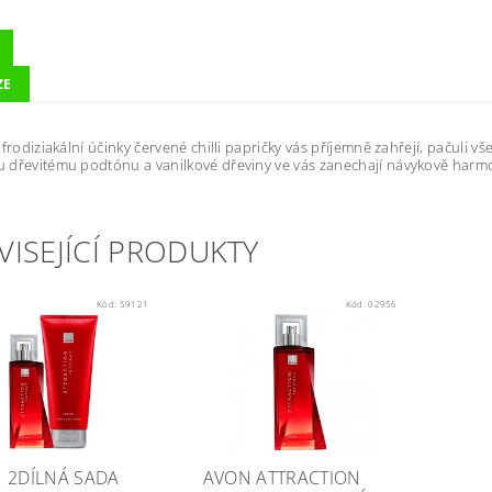
ZE
afrodiziakální účinky červené chilli papričky vás příjemně zahřejí, pačuli 
dřevitému podtónu a vanilkové dřeviny ve vás zanechají návykově harmo
VISEJÍCÍ PRODUKTY
Kód:
59121
Kód:
02956
 2DÍLNÁ SADA
AVON ATTRACTION