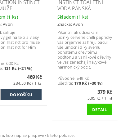
ACTION INSTINCT
INSTINCT TOALETNÍ
MUŽE
VODA PÁNSKÁ
dem
(1 ks)
Skladem
(1 ks)
a:
Avon
Značka:
Avon
obsahuje
Pikantní afrodiziakální
vý gel na tělo a vlasy
účinky červené chilli papričky
tion Instinct pro muže
vás příjemně zahřejí, pačuli
ion Instinct for Him
vše umocní díky svému
bohatému dřevitému
podtónu a vanilkové dřeviny
ve vás zanechají návykově
ně:
600 Kč
harmonický pocit.
e
:
131 Kč (–21 %)
469 Kč
Původně:
549 Kč
Ušetříte
:
170 Kč (–30 %)
234,50 Kč / 1 ks
379 Kč
5,05 Kč / 1 ml
DETAIL
ní, kdo napíše příspěvek k této položce.