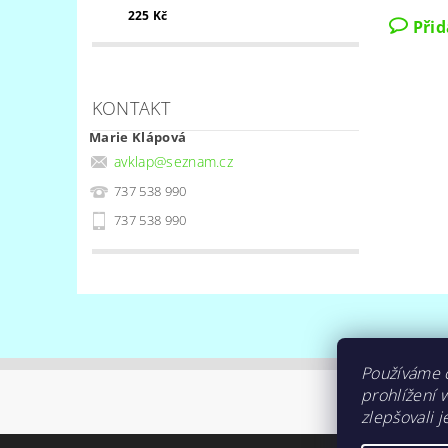
225 Kč
Při
KONTAKT
Marie Klápová
avklap
@
seznam.cz
737 538 990
737 538 990
Používáme 
prohlížení 
zlepšovali j