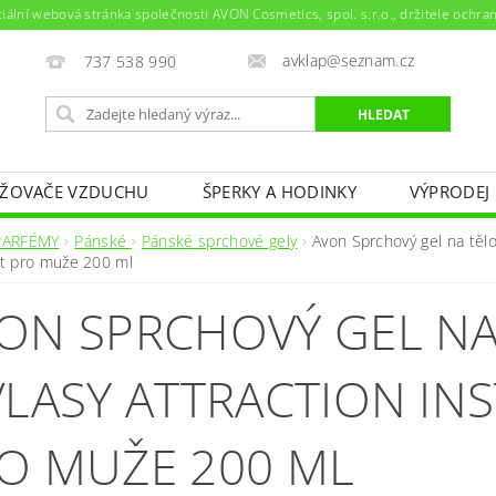
ciální webová stránka společnosti AVON Cosmetics, spol. s.r.o., držitele ochr
avklap@seznam.cz
737 538 990
ŽOVAČE VZDUCHU
ŠPERKY A HODINKY
VÝPRODEJ
NAPIŠTE NÁM
KONTAKTY
PARFÉMY
Pánské
Pánské sprchové gely
Avon Sprchový gel na tělo
ct pro muže 200 ml
ON SPRCHOVÝ GEL NA
VLASY ATTRACTION IN
O MUŽE 200 ML