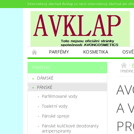
Internetový obchod Avklap.cz není internetový obchod ani ofi
PARFÉMY
KOSMETIKA
OSVĚ
PODMÍNKY OCHRANY OSOBNÍCH ÚDAJŮ
PARFÉMY
Instin
DÁMSKÉ
AV
PÁNSKÉ
Parfémované vody
A 
Toaletní vody
Pánské spreje
PR
Pánské kuličkové deodoranty
antiperspiranty