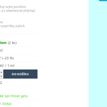
řují svým pocitům,
a s otevřeností přijímají
ná
i paprička, pačuli,
adem
(2 ks)
Kč
Kč
(–23 %)
 Kč / 1 ml
2
n
ké sprchové gely
Dotaz