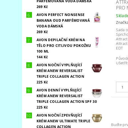
PARFÉMOVANÁ VODA DÁMSKÁ
ATTR
269 Kč
PRO 
AVON PERFECT NONSENSE
Skla
BANANA OUD PARFÉMOVANÁ
Značk
VODA DÁMSKÁ
Sada 
269 Kč
Sprcho
Attrac
AVON DEPILAČNÍ KRÉM NA
Attract
TĚLO PRO CITLIVOU POKOŽKU
EDT
100 ML
144 Kč
Původ
Ušetřít
AVON NOČNÍ VYPLŇUJÍCÍ
KRÉM ANEW REVERSALIST
TRIPLE COLLAGEN ACTION
225 Kč
AVON DENNÍ VYPLŇUJÍCÍ
KRÉM ANEW REVERSALIST
TRIPLE COLLAGEN ACTION SPF 30
225 Kč
AVON NOČNÍ ZPEVŇUJÍCÍ
KRÉM ANEW ULTIMATE TRIPLE
Buďte prv
COLLAGEN ACTION