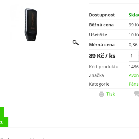
Dostupnost
Skl
Běžná cena
99 K
Ušetříte
10 
Měrná cena
0,36
89 Kč
/ ks
Kód produktu
1436
Značka
Avo
Kategorie
Páns
Tisk
ZE