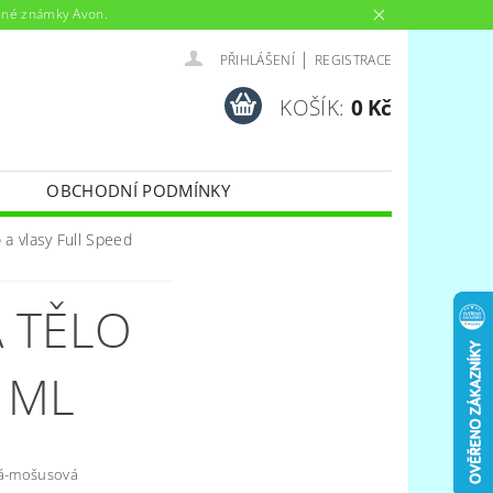
anné známky Avon.
|
PŘIHLÁŠENÍ
REGISTRACE
KOŠÍK:
0 Kč
OBCHODNÍ PODMÍNKY
 a vlasy Full Speed
 TĚLO
 ML
ná-mošusová