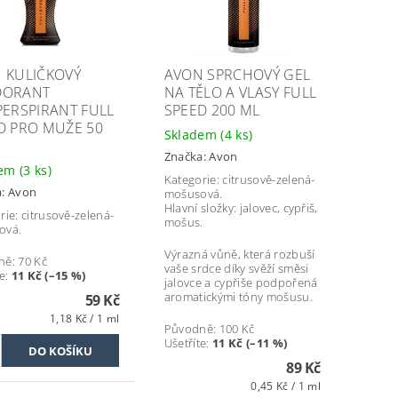
 KULIČKOVÝ
AVON SPRCHOVÝ GEL
DORANT
NA TĚLO A VLASY FULL
PERSPIRANT FULL
SPEED 200 ML
D PRO MUŽE 50
Skladem
(4 ks)
Značka:
Avon
dem
(3 ks)
Kategorie: citrusově-zelená-
a:
Avon
mošusová.
Hlavní složky: jalovec, cypřiš,
rie: citrusově-zelená-
mošus.
ová.
Výrazná vůně, která rozbuší
ně:
70 Kč
vaše srdce díky svěží směsi
e
:
11 Kč (–15 %)
jalovce a cypřiše podpořená
aromatickými tóny mošusu.
59 Kč
1,18 Kč / 1 ml
Původně:
100 Kč
Ušetříte
:
11 Kč (–11 %)
89 Kč
0,45 Kč / 1 ml