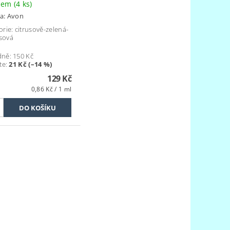
dem
(4 ks)
a:
Avon
rie: citrusově-zelená-
sová
dně:
150 Kč
te
:
21 Kč (–14 %)
129 Kč
0,86 Kč / 1 ml