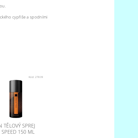
ou.
ického cypřiše a spodními
Kód:
27839
 TĚLOVÝ SPREJ
 SPEED 150 ML