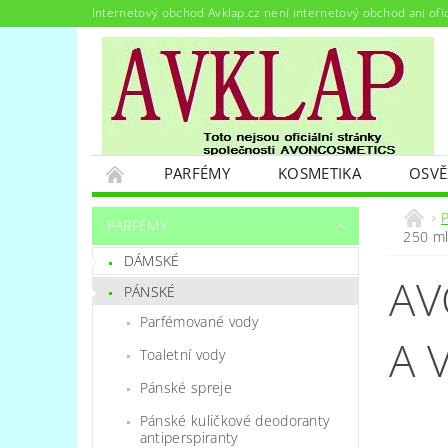
Internetový obchod Avklap.cz není internetový obchod ani ofi
PARFÉMY
KOSMETIKA
OSVĚ
PODMÍNKY OCHRANY OSOBNÍCH ÚDAJŮ
PARFÉMY
250 m
DÁMSKÉ
AV
PÁNSKÉ
Parfémované vody
A 
Toaletní vody
Pánské spreje
Pánské kuličkové deodoranty
antiperspiranty