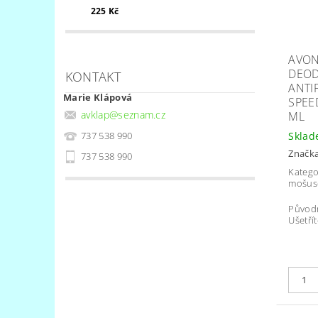
225 Kč
AVON
DEO
KONTAKT
ANTI
Marie Klápová
SPEE
avklap
@
seznam.cz
ML
737 538 990
Skla
Značk
737 538 990
Katego
mošus
Původ
Ušetřít