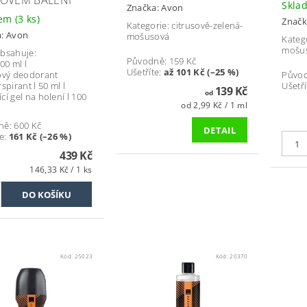
Skla
Značka:
Avon
dem
(3 ks)
Značk
Kategorie: citrusově-zelená-
a:
Avon
mošusová
Katego
mošu
bsahuje:
Původně:
159 Kč
00 ml l
Ušetříte
:
až 101 Kč (–25 %)
ový deodorant
Půvo
spirant l 50 ml l
Ušetří
139 Kč
od
cí gel na holení l 100
od 2,99 Kč / 1 ml
ně:
600 Kč
DETAIL
e
:
161 Kč (–26 %)
439 Kč
146,33 Kč / 1 ks
Kód:
25023
Kód:
20370