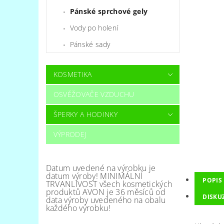
Pánské sprchové gely
Vody po holení
Pánské sady
KOSMETIKA
OSVĚŽOVAČE VZDUCHU
ŠPERKY A HODINKY
VÝPRODEJ
Datum uvedené na výrobku je
datum výroby! MINIMÁLNÍ
POPIS
TRVANLIVOST všech kosmetických
produktů AVON je 36 měsíců od
DISKU
data výroby uvedeného na obalu
každého výrobku!