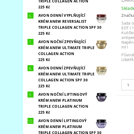
TRIPLE COLLAGEN ACTION
225 Kč
Skla
Značk
AVON DENNÍ VYPLŇUJÍCÍ
KRÉM ANEW REVERSALIST
Sada o
TRIPLE COLLAGEN ACTION SPF 30
EDT l 1
Kuličk
225 Kč
antiper
AVON NOČNÍ ZPEVŇUJÍCÍ
Nepění
ml l
KRÉM ANEW ULTIMATE TRIPLE
COLLAGEN ACTION
Původ
Ušetřít
225 Kč
AVON DENNÍ ZPEVŇUJÍCÍ
KRÉM ANEW ULTIMATE TRIPLE
COLLAGEN ACTION SPF 30
225 Kč
AVON NOČNÍ LIFTINGOVÝ
KRÉM ANEW PLATINUM
TRIPLE COLLAGEN ACTION
225 Kč
AVON DENNÍ LIFTINGOVÝ
KRÉM ANEW PLATINUM
TRIPLE COLLAGEN ACTION SPF 30