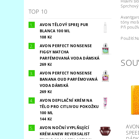
Hlavní slo
Sprchový 
TOP 10
Avantgard
tóny moš
AVON TĚLOVÝ SPREJ PUR
Při použ
BLANCA 100 ML
108 Kč
Použití:N
AVON PERFECT NONSENSE
FIGGY MATCHA
PARFÉMOVANÁ VODA DÁMSKÁ
SOU
269 Kč
AVON PERFECT NONSENSE
BANANA OUD PARFÉMOVANÁ
VODA DÁMSKÁ
269 Kč
AVON DEPILAČNÍ KRÉM NA
TĚLO PRO CITLIVOU POKOŽKU
100 ML
144 Kč
AVON
AVON NOČNÍ VYPLŇUJÍCÍ
SPEE
KRÉM ANEW REVERSALIST
DÁRK