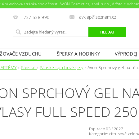
ciální webová stránka společnosti AVON Cosmetics, spol. s.r.o., držitele ochr
avklap@seznam.cz
737 538 990
ŽOVAČE VZDUCHU
ŠPERKY A HODINKY
VÝPRODEJ
NAPIŠTE NÁM
KONTAKTY
PARFÉMY
Pánské
Pánské sprchové gely
Avon Sprchový gel na tělo
l
ON SPRCHOVÝ GEL NA
VLASY FULL SPEED 250
Expirace 03 / 2027
Kategorie: citrusově-zele