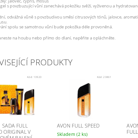
žky: jalovec, cypřiš, mošus
gel s povzbuzující vůní zanechává pokožku svěží, vyživenou a hydratovan
ní, odvážná vůně s povzbudivou směsí citrusových tónů, jalovce, aromat
usu.
ívání spolu se samotnou vůní bude pokožka déle provoněná.
aneste na houbu nebo přímo do dlaní, napěňte a opláchněte.
VISEJÍCÍ PRODUKTY
Kód:
13920
Kód:
23861
 SADA FULL
AVON FULL SPEED
AVON
D ORIGINAL V
FULL
Skladem
(2 ks)
OVÉM BALENÍ