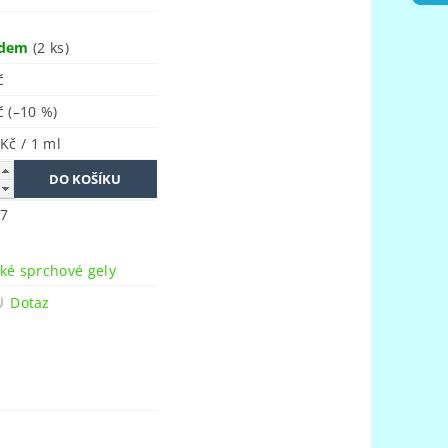
adem
(2 ks)
č
Kč
(–10 %)
 Kč / 1 ml
7
n
ké sprchové gely
Dotaz