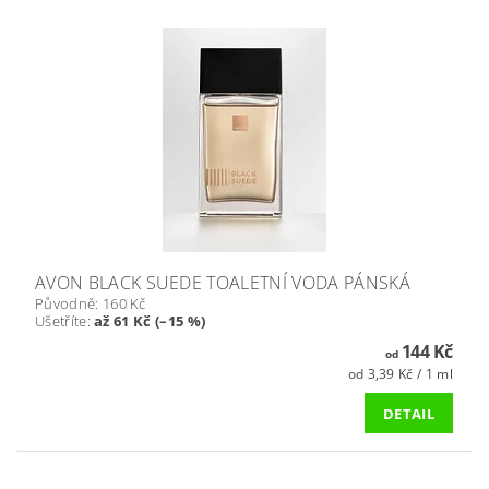
AVON BLACK SUEDE TOALETNÍ VODA PÁNSKÁ
Původně:
160 Kč
Ušetříte
:
až 61 Kč (–15 %)
144 Kč
od
od 3,39 Kč / 1 ml
DETAIL