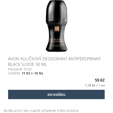
AVON KULIČKOVÝ DEODORANT ANTIPERSPIRANT
BLACK SUEDE 50 ML
Původně:
70 Kč
Ušetříte
:
11 Kč (–15 %)
59 Kč
1,18 Kč / 1 ml
Buďte první, kdo napíše příspěvek k této položce.