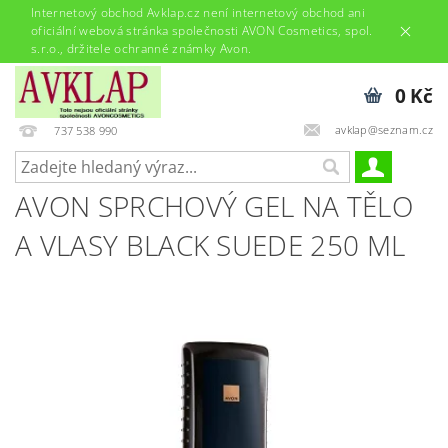
Internetový obchod Avklap.cz není internetový obchod ani
oficiální webová stránka společnosti AVON Cosmetics, spol.
s.r.o., držitele ochranné známky Avon.
0 Kč
avklap@seznam.cz
737 538 990
AVON SPRCHOVÝ GEL NA TĚLO
A VLASY BLACK SUEDE 250 ML