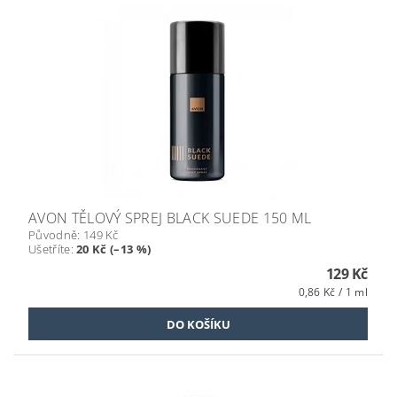
AVON TĚLOVÝ SPREJ BLACK SUEDE 150 ML
Původně:
149 Kč
Ušetříte
:
20 Kč (–13 %)
129 Kč
0,86 Kč / 1 ml