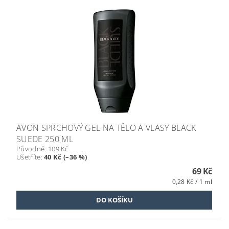
AVON SPRCHOVÝ GEL NA TĚLO A VLASY BLACK
SUEDE 250 ML
Původně:
109 Kč
Ušetříte
:
40 Kč (–36 %)
69 Kč
0,28 Kč / 1 ml