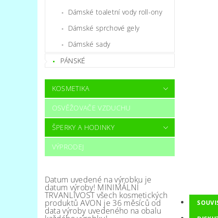
Dámské toaletní vody roll-ony
Dámské sprchové gely
Dámské sady
PÁNSKÉ
KOSMETIKA
OSVĚŽOVAČE VZDUCHU
ŠPERKY A HODINKY
VÝPRODEJ
Datum uvedené na výrobku je
datum výroby! MINIMÁLNÍ
TRVANLIVOST všech kosmetických
produktů AVON je 36 měsíců od
SOUVI
data výroby uvedeného na obalu