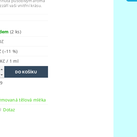
chnutá působivým aroma
áří vaši vnitřní krásu.
adem
(2 ks)
Kč
Kč
(–11 %)
 Kč / 1 ml
9
n
émovaná tělová mléka
Dotaz