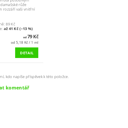
hnutá působivým
 damašské růže
 rozzáří vaši vnitřní
ně:
89 Kč
e
:
až 41 Kč (–13 %)
79 Kč
od
od 5,18 Kč / 1 ml
DETAIL
ní, kdo napíše příspěvek k této položce.
dat komentář