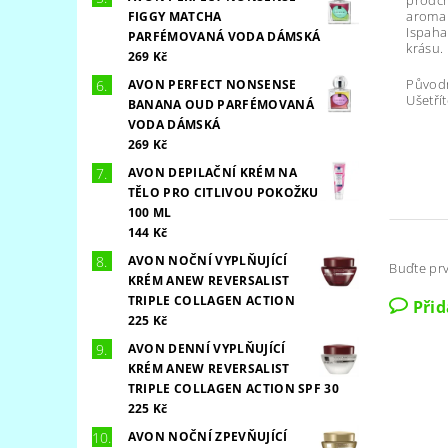
prodc
aroma
FIGGY MATCHA
Ispahan
PARFÉMOVANÁ VODA DÁMSKÁ
krásu.
269 Kč
Původ
AVON PERFECT NONSENSE
Ušetřít
BANANA OUD PARFÉMOVANÁ
VODA DÁMSKÁ
269 Kč
AVON DEPILAČNÍ KRÉM NA
TĚLO PRO CITLIVOU POKOŽKU
100 ML
144 Kč
AVON NOČNÍ VYPLŇUJÍCÍ
Buďte prv
KRÉM ANEW REVERSALIST
TRIPLE COLLAGEN ACTION
Při
225 Kč
AVON DENNÍ VYPLŇUJÍCÍ
KRÉM ANEW REVERSALIST
TRIPLE COLLAGEN ACTION SPF 30
225 Kč
AVON NOČNÍ ZPEVŇUJÍCÍ