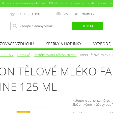
ciální webová stránka společnosti AVON Cosmetics, spol. s.r.o., držitele ochr
avklap@seznam.cz
737 538 990
ŽOVAČE VZDUCHU
ŠPERKY A HODINKY
VÝPRODEJ
NAPIŠTE NÁM
KONTAKTY
PARFÉMY
Dámské
Parfémovaná tělová mléka
Avon Tělové mléko 
ON TĚLOVÉ MLÉKO FA
INE 125 ML
Kategorie : orientálně gu
Složení vůně : růžový pep