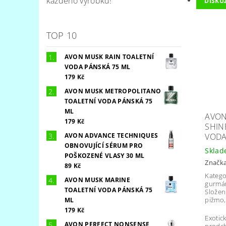
každého výrobku!
DISKU
TOP 10
AVON MUSK RAIN TOALETNÍ
VODA PÁNSKÁ 75 ML
179 Kč
AVON MUSK METROPOLITANO
TOALETNÍ VODA PÁNSKÁ 75
ML
AVON
179 Kč
SHIN
VODA
AVON ADVANCE TECHNIQUES
OBNOVUJÍCÍ SÉRUM PRO
Skla
POŠKOZENÉ VLASY 30 ML
Značk
89 Kč
Katego
AVON MUSK MARINE
gurmá
TOALETNÍ VODA PÁNSKÁ 75
Složen
pižmo,
ML
179 Kč
Exotic
AVON PERFECT NONSENSE