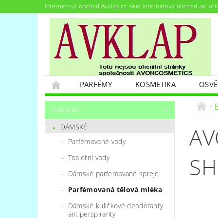
Internetový obchod Avklap.cz není internetový obchod ani ofi
PARFÉMY
KOSMETIKA
OSVĚ
PODMÍNKY OCHRANY OSOBNÍCH ÚDAJŮ
PARFÉMY
DÁMSKÉ
AV
Parfémované vody
SH
Toaletní vody
Dámské parfemované spreje
Parfémovaná tělová mléka
Dámské kuličkové deodoranty
antiperspiranty