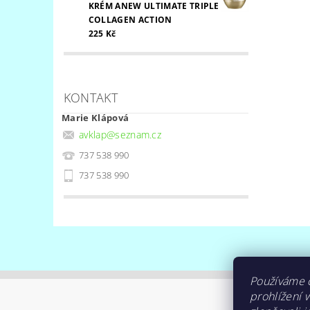
KRÉM ANEW ULTIMATE TRIPLE
COLLAGEN ACTION
225 Kč
KONTAKT
Marie Klápová
avklap
@
seznam.cz
737 538 990
737 538 990
Používáme 
prohlížení 