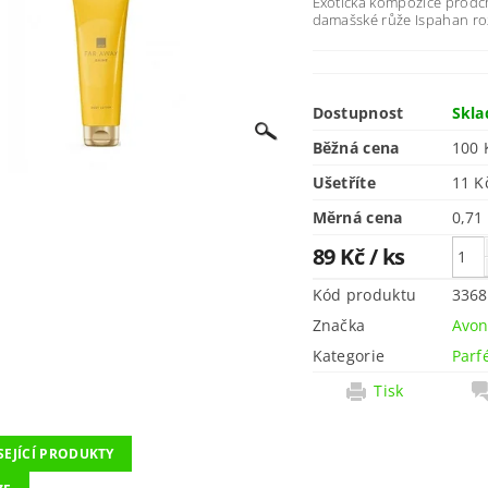
Exotická kompozice prod
damašské růže Ispahan rozz
Dostupnost
Skl
Běžná cena
100 
Ušetříte
11 
Měrná cena
0,71
89 Kč
/ ks
Kód produktu
3368
Značka
Avo
Kategorie
Parf
Tisk
SEJÍCÍ PRODUKTY