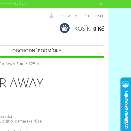
anné známky Avon.
|
PŘIHLÁŠENÍ
REGISTRACE
KOŠÍK:
0 Kč
OBCHODNÍ PODMÍNKY
Far Away Shine 125 ml
R AWAY
rmánská
ř, pižmo, damašská růže