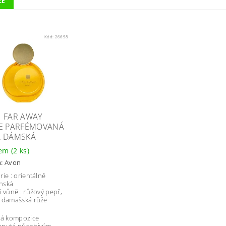
ZE
Kód:
26658
 FAR AWAY
E PARFÉMOVANÁ
 DÁMSKÁ
dem
(2 ks)
a:
Avon
rie : orientálně
nská
í vůně : růžový pepř,
 damašská růže
ká kompozice