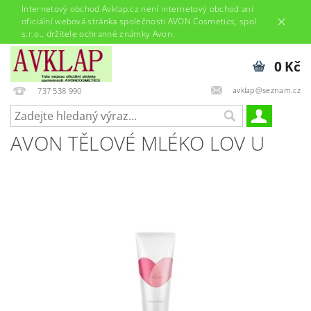
Internetový obchod Avklap.cz není internetový obchod ani
oficiální webová stránka společnosti AVON Cosmetics, spol.
s.r.o., držitele ochranné známky Avon.
0 Kč
avklap@seznam.cz
737 538 990
AVON TĚLOVÉ MLÉKO LOV U