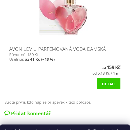
AVON LOV U PARFÉMOVANÁ VODA DÁMSKÁ
Původně:
180 Kč
Ušetříte
:
až 41 Kč (–13 %)
159 Kč
od
od 5,18 Kč / 1 ml
DETAIL
Buďte první, kdo napíše příspěvek k této položce.
Přidat komentář