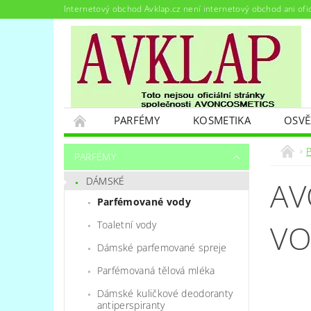
Internetový obchod Avklap.cz není internetový obchod ani ofi
PARFÉMY
KOSMETIKA
OSVĚ
PODMÍNKY OCHRANY OSOBNÍCH ÚDAJŮ
PARFÉMY
DÁMSKÉ
AV
Parfémované vody
VO
Toaletní vody
Dámské parfemované spreje
Parfémovaná tělová mléka
Dámské kuličkové deodoranty
antiperspiranty