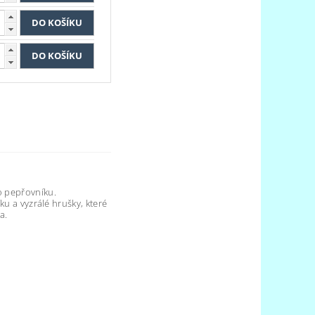
o pepřovníku.
ku a vyzrálé hrušky, které
a.