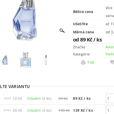
Více
Běžná cena
vari
Ušetříte
až
1
Měrná cena
od 3
od 89 Kč
/ ks
Značka
Avo
Kategorie
Parf
Tisk
LTE VARIANTU
10 ml
Skladem
(3 ks)
99 Kč
89 Kč
/ ks
25239
30 ml
Skladem
(5 ks)
199 Kč
139 Kč
/ ks
07765