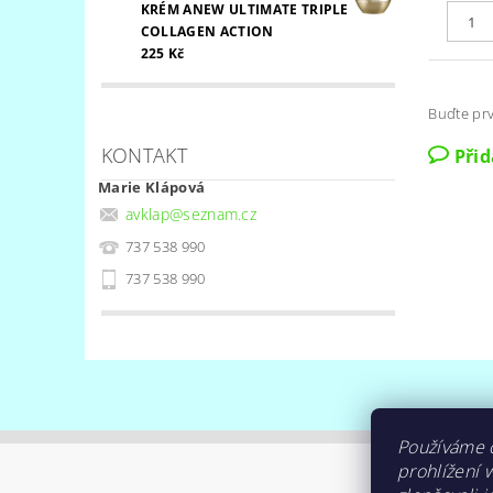
KRÉM ANEW ULTIMATE TRIPLE
COLLAGEN ACTION
225 Kč
Buďte prv
KONTAKT
Při
Marie Klápová
avklap
@
seznam.cz
737 538 990
737 538 990
Používáme 
prohlížení 