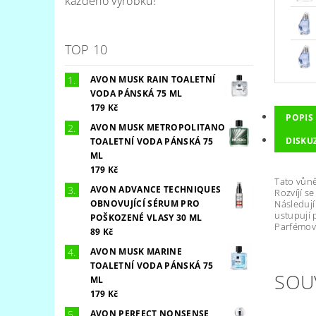
každého výrobku!
TOP 10
AVON MUSK RAIN TOALETNÍ
VODA PÁNSKÁ 75 ML
179 Kč
POPIS
AVON MUSK METROPOLITANO
DISKU
TOALETNÍ VODA PÁNSKÁ 75
ML
179 Kč
Tato vůně
AVON ADVANCE TECHNIQUES
Rozvíjí s
Následují
OBNOVUJÍCÍ SÉRUM PRO
ustupují 
POŠKOZENÉ VLASY 30 ML
Parfémov
89 Kč
AVON MUSK MARINE
TOALETNÍ VODA PÁNSKÁ 75
SOU
ML
179 Kč
AVON PERFECT NONSENSE