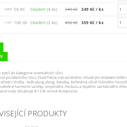
50 ml
Skladem
(4 ks)
349 Kč
249 Kč
/ ks
23408
100 ml
Skladem
(2 ks)
450 Kč
359 Kč
/ ks
11247
ZE
 patří do kategorie orientálních vůní.
e od počátečního tónu žluté frézie zvýrazněného chladným dotekem bíléh
 střední složky - květ ylang ylang, švestka, kořeněná vůně růžového hvozdí
poklidné harmonii vanilky, smyslného mošusu a teplého santalového dřev
aná voda obsahuje 8-15 % vonné kompozice.
VISEJÍCÍ PRODUKTY
Kód:
25262