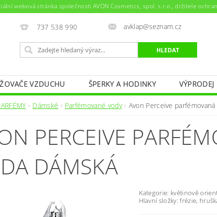
ciální webová stránka společnosti AVON Cosmetics, spol. s.r.o., držitele ochr
avklap@seznam.cz
737 538 990
ŽOVAČE VZDUCHU
ŠPERKY A HODINKY
VÝPRODEJ
NAPIŠTE NÁM
KONTAKTY
PARFÉMY
Dámské
Parfémované vody
Avon Perceive parfémovaná
ON PERCEIVE PARFÉ
DA DÁMSKÁ
Kategorie: květinově orien
Hlavní složky: frézie, hruš