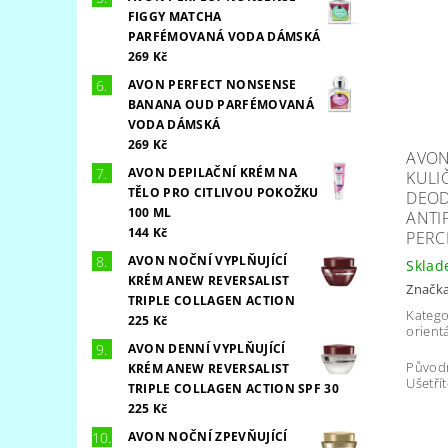
FIGGY MATCHA
PARFÉMOVANÁ VODA DÁMSKÁ
269 Kč
AVON PERFECT NONSENSE
BANANA OUD PARFÉMOVANÁ
VODA DÁMSKÁ
269 Kč
AVON
AVON DEPILAČNÍ KRÉM NA
KULI
TĚLO PRO CITLIVOU POKOŽKU
DEO
100 ML
ANTI
144 Kč
PERC
AVON NOČNÍ VYPLŇUJÍCÍ
Skla
KRÉM ANEW REVERSALIST
Značk
TRIPLE COLLAGEN ACTION
Katego
225 Kč
orientá
AVON DENNÍ VYPLŇUJÍCÍ
Původ
KRÉM ANEW REVERSALIST
Ušetřít
TRIPLE COLLAGEN ACTION SPF 30
225 Kč
AVON NOČNÍ ZPEVŇUJÍCÍ