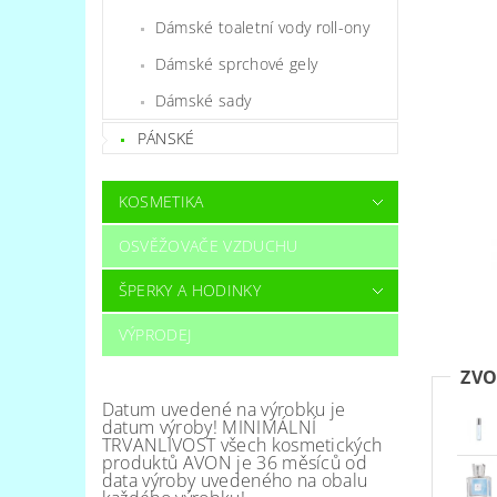
Dámské toaletní vody roll-ony
Dámské sprchové gely
Dámské sady
PÁNSKÉ
KOSMETIKA
OSVĚŽOVAČE VZDUCHU
ŠPERKY A HODINKY
VÝPRODEJ
ZVO
Datum uvedené na výrobku je
datum výroby! MINIMÁLNÍ
TRVANLIVOST všech kosmetických
produktů AVON je 36 měsíců od
data výroby uvedeného na obalu