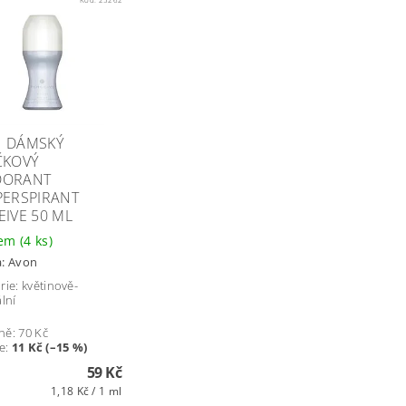
 DÁMSKÝ
ČKOVÝ
DORANT
PERSPIRANT
EIVE 50 ML
dem
(4 ks)
a:
Avon
rie: květinově-
lní
ně:
70 Kč
e
:
11 Kč (–15 %)
59 Kč
1,18 Kč / 1 ml