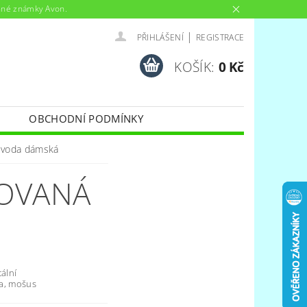
anné známky Avon.
|
PŘIHLÁŠENÍ
REGISTRACE
KOŠÍK:
0 Kč
OBCHODNÍ PODMÍNKY
 voda dámská
MOVANÁ
tální
ka, mošus