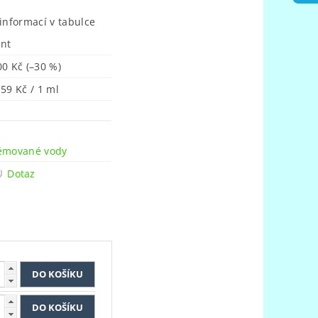
 informací v tabulce
ant
00 Kč
(–30 %)
,59 Kč / 1 ml
n
émované vody
Dotaz