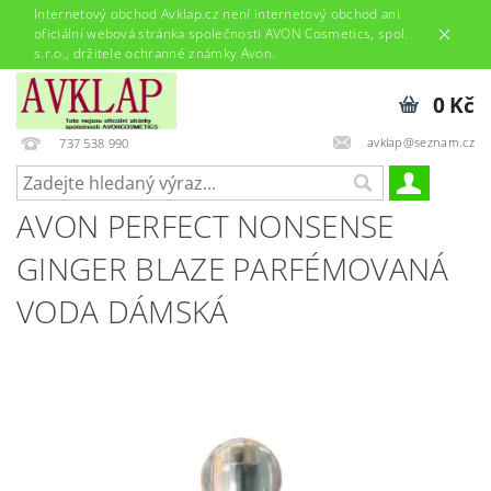
Internetový obchod Avklap.cz není internetový obchod ani
oficiální webová stránka společnosti AVON Cosmetics, spol.
s.r.o., držitele ochranné známky Avon.
0 Kč
avklap@seznam.cz
737 538 990
AVON PERFECT NONSENSE
GINGER BLAZE PARFÉMOVANÁ
VODA DÁMSKÁ