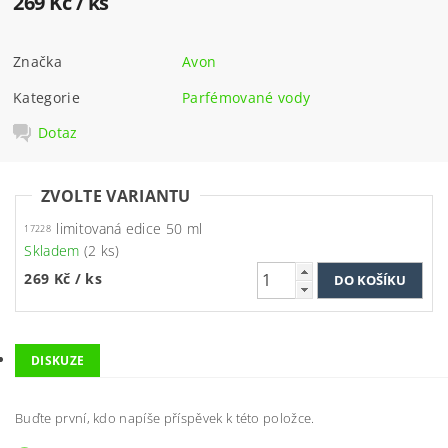
269 Kč
/ ks
Značka
Avon
Kategorie
Parfémované vody
Dotaz
ZVOLTE VARIANTU
limitovaná edice 50 ml
17228
Skladem
(2 ks)
269 Kč
/ ks
DISKUZE
Buďte první, kdo napíše příspěvek k této položce.