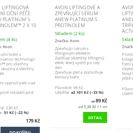
 LIFTINGOVÁ
AVON LIFTINGOVÉ A
AVO
NÍ OČNÍ PÉČE
ZPEVŇUJÍCÍ SÉRUM
LIFT
 PLATINUM S
ANEW PLATINUM S
ANE
INOLEM™ 2 X 10
PROTINOLEM
TRI
ACT
Skladem
(2 ks)
dem
(4 ks)
Skla
Značka:
Avon
a:
Avon
Značk
Zpevňující sérum s
liftingovým efektem
 oční krém s
Proti
Zajišťuje okamžitý liftingový
ovanou technologií
kolage
efekt, který vydrží po celý
ol™ pro všechny
Fytol
den
 skupiny a všechny
úbyte
Zpevňuje pleť a zvýrazňuje
eti.
Nová l
kontury tváře
ještě 
pro vypnutí pleti nad
Původně:
99 Kč
Půvo
 proti vráskám pod
Ušetříte
:
až 101 Kč (–33 %)
Ušetří
89 Kč
od
od 5,38 Kč / 1 ml
ně:
230 Kč
e
:
51 Kč (–22 %)
DETAIL
179 Kč