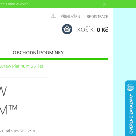
anné známky Avon.
|
PŘIHLÁŠENÍ
REGISTRACE
KOŠÍK:
0 Kč
OBCHODNÍ PODMÍNKY
 Anew Platinum 55+let
W
EM™
w Platinum SPF 25 s