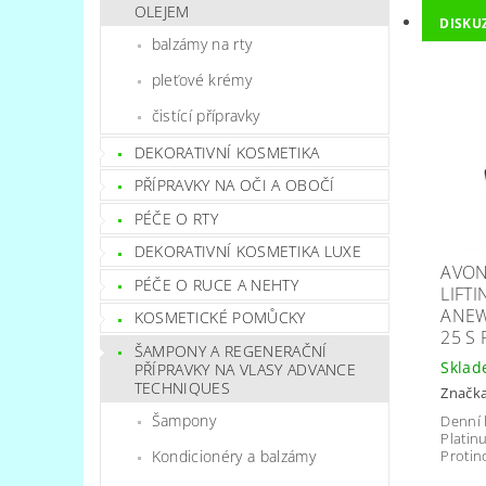
OLEJEM
DISKU
balzámy na rty
pleťové krémy
čistící přípravky
DEKORATIVNÍ KOSMETIKA
PŘÍPRAVKY NA OČI A OBOČÍ
PÉČE O RTY
DEKORATIVNÍ KOSMETIKA LUXE
AVON
PÉČE O RUCE A NEHTY
LIFT
ANEW
KOSMETICKÉ POMŮCKY
25 S
ŠAMPONY A REGENERAČNÍ
Skla
PŘÍPRAVKY NA VLASY ADVANCE
TECHNIQUES
Značk
Šampony
Denní 
Platin
Kondicionéry a balzámy
Proti