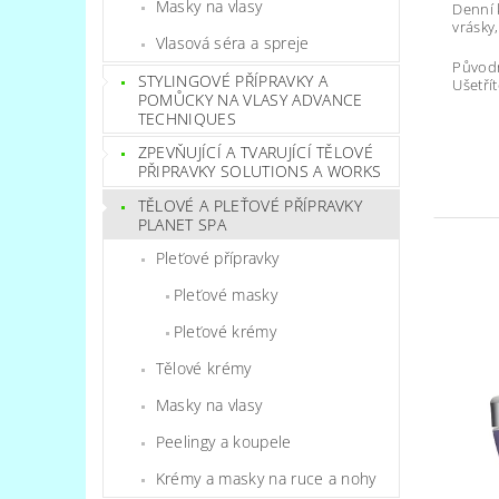
Masky na vlasy
Denní 
vrásky,
Vlasová séra a spreje
Původ
STYLINGOVÉ PŘÍPRAVKY A
Ušetřít
POMŮCKY NA VLASY ADVANCE
TECHNIQUES
ZPEVŇUJÍCÍ A TVARUJÍCÍ TĚLOVÉ
PŘIPRAVKY SOLUTIONS A WORKS
TĚLOVÉ A PLEŤOVÉ PŘÍPRAVKY
PLANET SPA
Pleťové přípravky
Pleťové masky
Pleťové krémy
Tělové krémy
Masky na vlasy
Peelingy a koupele
Krémy a masky na ruce a nohy