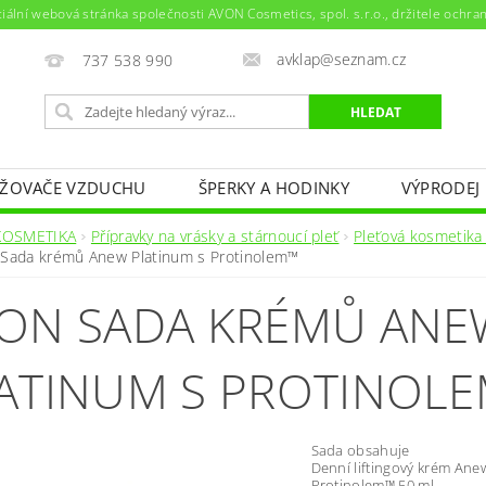
ciální webová stránka společnosti AVON Cosmetics, spol. s.r.o., držitele ochr
avklap@seznam.cz
737 538 990
ŽOVAČE VZDUCHU
ŠPERKY A HODINKY
VÝPRODEJ
NAPIŠTE NÁM
KONTAKTY
KOSMETIKA
Přípravky na vrásky a stárnoucí pleť
Pleťová kosmetika
 Sada krémů Anew Platinum s Protinolem™
ON SADA KRÉMŮ ANE
ATINUM S PROTINOL
Sada obsahuje
Denní liftingový krém Ane
Protinolem™ 50 ml