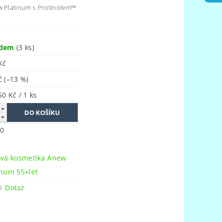
w Platinum s Protinolem™
adem
(3 ks)
Kč
Kč
(–13 %)
50 Kč / 1 ks
0
n
ová kosmetika Anew
inum 55+let
Dotaz