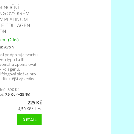
N NOČNÍ
INGOVÝ KRÉM
W PLATINUM
PLE COLLAGEN
ION
dem
(2 ks)
a:
Avon
nol podporuje tvorbu
nu typu I a III
 pomáhá zpomalovat
k kolagenu.
iftingová složka pro
viditelnější výsledky.
dně:
300 Kč
te
:
75 Kč (–25 %)
225 Kč
4,50 Kč / 1 ml
DETAIL