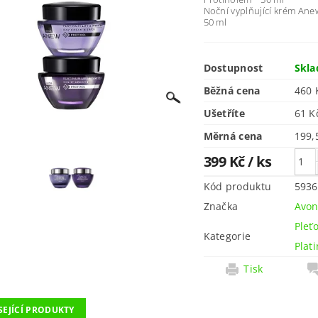
Noční vyplňující krém Ane
50 ml
Dostupnost
Skl
Běžná cena
460 
Ušetříte
61 
Měrná cena
199,
399 Kč
/ ks
Kód produktu
5936
Značka
Avo
Pleť
Kategorie
Plat
Tisk
SEJÍCÍ PRODUKTY