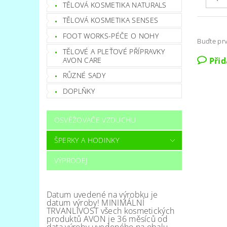
TĚLOVÁ KOSMETIKA NATURALS
TĚLOVÁ KOSMETIKA SENSES
FOOT WORKS-PÉČE O NOHY
Buďte prv
TĚLOVÉ A PLEŤOVÉ PŘÍPRAVKY
AVON CARE
Při
RŮZNÉ SADY
DOPLŇKY
OSVĚŽOVAČE VZDUCHU
ŠPERKY A HODINKY
VÝPRODEJ
Datum uvedené na výrobku je
datum výroby! MINIMÁLNÍ
TRVANLIVOST všech kosmetických
produktů AVON je 36 měsíců od
data výroby uvedeného na obalu