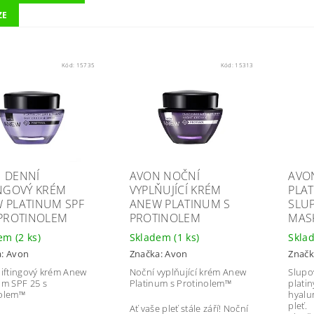
ZE
Kód:
15735
Kód:
15313
 DENNÍ
AVON NOČNÍ
AVO
INGOVÝ KRÉM
VYPLŇUJÍCÍ KRÉM
PLA
 PLATINUM SPF
ANEW PLATINUM S
SLU
 PROTINOLEM
PROTINOLEM
MAS
dem
(2 ks)
Skladem
(1 ks)
Skla
a:
Avon
Značka:
Avon
Značk
liftingový krém Anew
Noční vyplňující krém Anew
Slupo
um SPF 25 s
Platinum s Protinolem™
platin
nolem™
hyalu
pleť.
Ať vaše pleť stále září! Noční