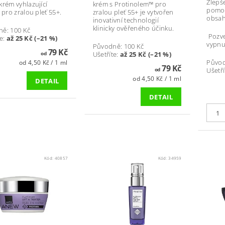
Zlepše
krém vyhlazující
krém s Protinolem™ pro
pomoc
 pro zralou pleť 55+.
zralou pleť 55+ je vytvořen
obsah
inovativní technologií
klinicky ověřeného účinku.
ně:
100 Kč
Pozve
e
:
až 25 Kč (–21 %)
vypnut
Původně:
100 Kč
79 Kč
Ušetříte
:
až 25 Kč (–21 %)
od
Půvo
od 4,50 Kč / 1 ml
79 Kč
Ušetří
od
od 4,50 Kč / 1 ml
DETAIL
DETAIL
Kód:
40857
Kód:
34959