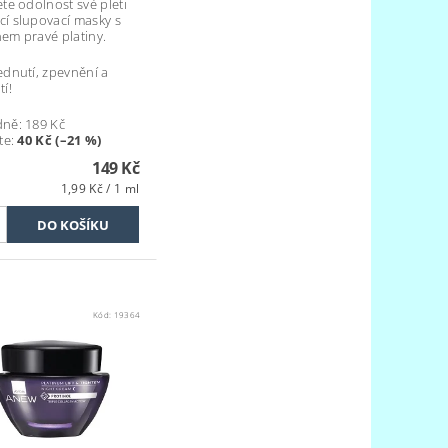
te odolnost své pleti
í slupovací masky s
em pravé platiny.
dnutí, zpevnění a
í!
dně:
189 Kč
te
:
40 Kč (–21 %)
149 Kč
1,99 Kč / 1 ml
Kód:
19364