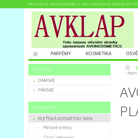
Internetový obchod Avklap.cz není internetový obchod ani ofi
PARFÉMY
KOSMETIKA
OSVĚ
PODMÍNKY OCHRANY OSOBNÍCH ÚDAJŮ
PARFÉMY
Avon
DÁMSKÉ
AV
PÁNSKÉ
PL
KOSMETIKA
PLEŤOVÁ KOSMETIKA SKIN
Pleťové krémy
Čistící přípravky