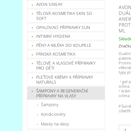
AVON SINSAY
AVON
DUÁL
TĚLOVÁ KOSMETIKA SKIN SO
SOFT
ANEW
PROT
OPALOVACÍ PŘÍPRAVKY SUN
ML
INTIMNÍ HYGIENA
Skla
PĚNY A MLÉKA DO KOUPELE
Značk
Duální
PÁNSKÁ KOSMETIKA
patent
Protin
TĚLOVÉ A VLASOVÉ PŘÍPRAVKY
věkové
PRO DĚTI
typy pl
PLEŤOVÉ KRÉMY A PŘÍPRAVKY
• gel 
NATURALS
očima
ŠAMPONY A REGENERAČNÍ
• krém
očima
PŘÍPRAVKY NA VLASY
Šampony
Původ
Ušetřít
Kondicionéry
Masky na vlasy