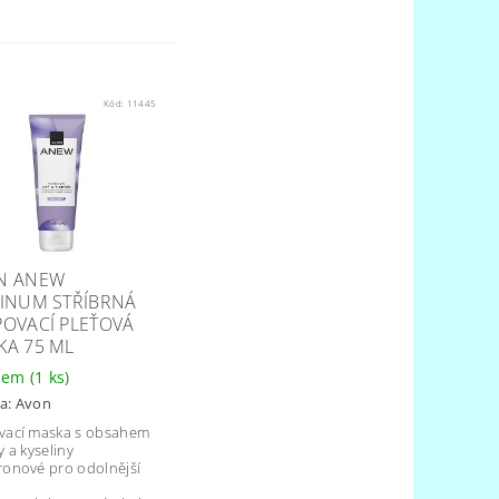
Kód:
11445
N ANEW
TINUM STŘÍBRNÁ
POVACÍ PLEŤOVÁ
KA 75 ML
dem
(1 ks)
a:
Avon
vací maska ​​s obsahem
y a kyseliny
ronové pro odolnější