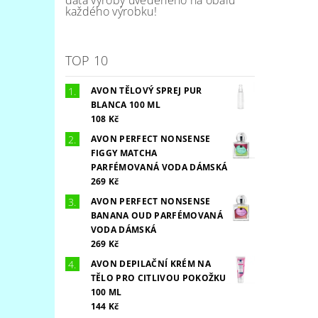
každého výrobku!
TOP 10
AVON TĚLOVÝ SPREJ PUR
BLANCA 100 ML
108 Kč
AVON PERFECT NONSENSE
FIGGY MATCHA
PARFÉMOVANÁ VODA DÁMSKÁ
269 Kč
AVON PERFECT NONSENSE
BANANA OUD PARFÉMOVANÁ
VODA DÁMSKÁ
269 Kč
AVON DEPILAČNÍ KRÉM NA
TĚLO PRO CITLIVOU POKOŽKU
100 ML
144 Kč