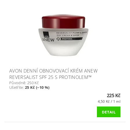
AVON DENNÍ OBNOVOVACÍ KRÉM ANEW
REVERSALIST SPF 25 S PROTINOLEM™
Původně:
250 Kč
Ušetříte
:
25 Kč (–10 %)
225 Kč
4,50 Kč / 1 ml
DETAIL