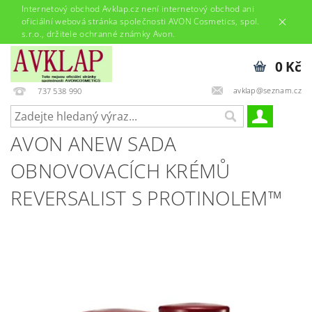
Internetový obchod Avklap.cz není internetový obchod ani
oficiální webová stránka společnosti AVON Cosmetics, spol.
s.r.o., držitele ochranné známky Avon.
0 Kč
avklap@seznam.cz
737 538 990
AVON ANEW SADA
OBNOVOVACÍCH KRÉMŮ
REVERSALIST S PROTINOLEM™