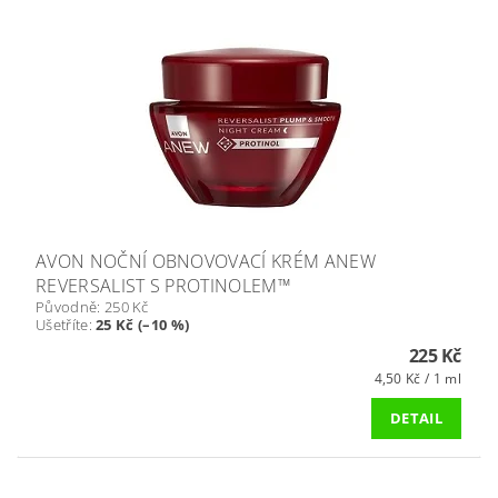
AVON NOČNÍ OBNOVOVACÍ KRÉM ANEW
REVERSALIST S PROTINOLEM™
Původně:
250 Kč
Ušetříte
:
25 Kč (–10 %)
225 Kč
4,50 Kč / 1 ml
DETAIL