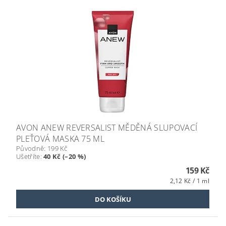
AVON ANEW REVERSALIST MĚDĚNÁ SLUPOVACÍ
PLEŤOVÁ MASKA 75 ML
Původně:
199 Kč
Ušetříte
:
40 Kč (–20 %)
159 Kč
2,12 Kč / 1 ml