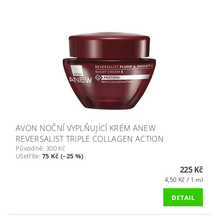
AVON NOČNÍ VYPLŇUJÍCÍ KRÉM ANEW
REVERSALIST TRIPLE COLLAGEN ACTION
Původně:
300 Kč
Ušetříte
:
75 Kč (–25 %)
225 Kč
4,50 Kč / 1 ml
DETAIL