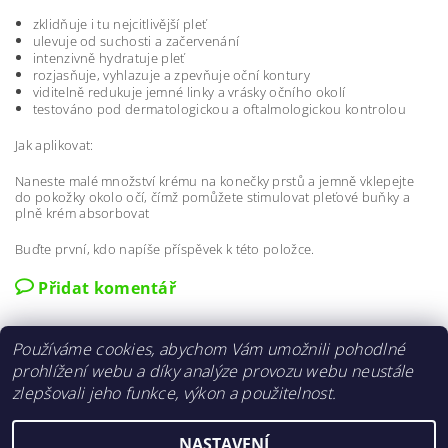
zklidňuje i tu nejcitlivější pleť
ulevuje od suchosti a začervenání
intenzivně hydratuje pleť
rozjasňuje, vyhlazuje a zpevňuje oční kontury
viditelně redukuje jemné linky a vrásky očního okolí
testováno pod dermatologickou a oftalmologickou kontrolou
Jak aplikovat:
Naneste malé množství krému na konečky prstů a jemně vklepejte
do pokožky okolo očí, čímž pomůžete stimulovat pleťové buňky a
plně krém absorbovat
Buďte první, kdo napíše příspěvek k této položce.
Přidat komentář
Používáme cookies, abychom Vám umožnili pohodlné
prohlížení webu a díky analýze provozu webu neustále
zlepšovali jeho funkce, výkon a použitelnost.
Shoptet.cz
|
Můjprvníeshop.cz
NASTAVENÍ