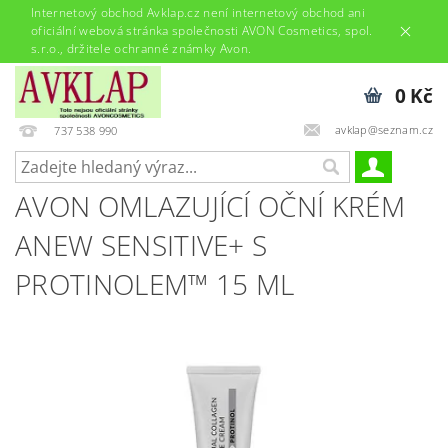
Internetový obchod Avklap.cz není internetový obchod ani
oficiální webová stránka společnosti AVON Cosmetics, spol.
s.r.o., držitele ochranné známky Avon.
0 Kč
avklap@seznam.cz
737 538 990
AVON OMLAZUJÍCÍ OČNÍ KRÉM
ANEW SENSITIVE+ S
PROTINOLEM™ 15 ML