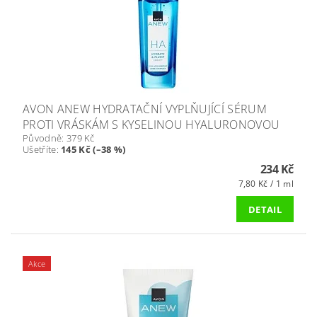
AVON ANEW HYDRATAČNÍ VYPLŇUJÍCÍ SÉRUM
PROTI VRÁSKÁM S KYSELINOU HYALURONOVOU
Původně:
379 Kč
Ušetříte
:
145 Kč (–38 %)
234 Kč
7,80 Kč / 1 ml
DETAIL
Akce