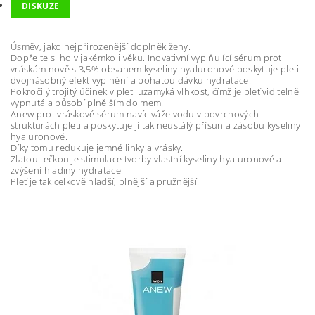
DISKUZE
Úsměv, jako nejpřirozenější doplněk ženy.
Dopřejte si ho v jakémkoli věku. Inovativní vyplňující sérum proti
vráskám nově s 3,5% obsahem kyseliny hyaluronové poskytuje pleti
dvojnásobný efekt vyplnění a bohatou dávku hydratace.
Pokročilý trojitý účinek v pleti uzamyká vlhkost, čímž je pleť viditelně
vypnutá a působí plnějším dojmem.
Anew protivráskové sérum navíc váže vodu v povrchových
strukturách pleti a poskytuje jí tak neustálý přísun a zásobu kyseliny
hyaluronové.
Díky tomu redukuje jemné linky a vrásky.
Zlatou tečkou je stimulace tvorby vlastní kyseliny hyaluronové a
zvýšení hladiny hydratace.
Pleť je tak celkově hladší, plnější a pružnější.