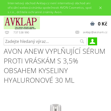
Internetový obchod Avklap.cz není internetový obchod ani
oficiální webová stránka společnosti AVON Cosmetics, spol.
s.r.o., držitele ochranné známky Avon.
0 Kč
avklap@seznam.cz
737 538 990
AVON ANEW VYPLŇUJÍCÍ SÉRUM
PROTI VRÁSKÁM S 3,5%
OBSAHEM KYSELINY
HYALURONOVÉ 30 ML