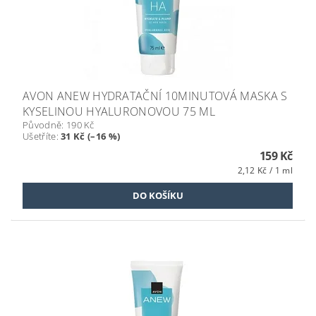
AVON ANEW HYDRATAČNÍ 10MINUTOVÁ MASKA S
KYSELINOU HYALURONOVOU 75 ML
Původně:
190 Kč
Ušetříte
:
31 Kč (–16 %)
159 Kč
2,12 Kč / 1 ml