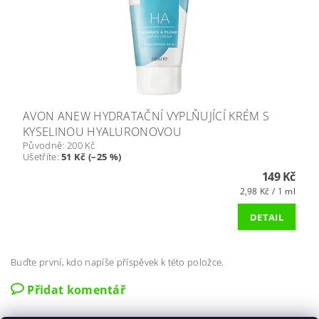
AVON ANEW HYDRATAČNÍ VYPLŇUJÍCÍ KRÉM S
KYSELINOU HYALURONOVOU
Původně:
200 Kč
Ušetříte
:
51 Kč (–25 %)
149 Kč
2,98 Kč / 1 ml
DETAIL
Buďte první, kdo napíše příspěvek k této položce.
Přidat komentář