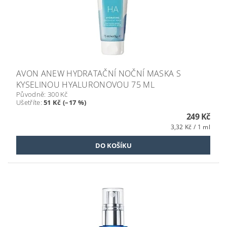
AVON ANEW HYDRATAČNÍ NOČNÍ MASKA S
KYSELINOU HYALURONOVOU 75 ML
Původně:
300 Kč
Ušetříte
:
51 Kč (–17 %)
249 Kč
3,32 Kč / 1 ml