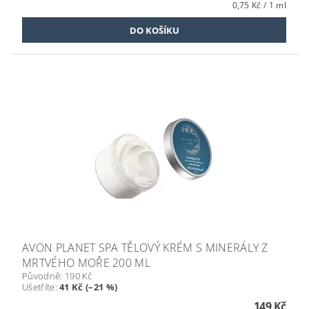
0,75 Kč / 1 ml
AVON PLANET SPA TĚLOVÝ KRÉM S MINERÁLY Z
MRTVÉHO MOŘE 200 ML
Původně:
190 Kč
Ušetříte
:
41 Kč (–21 %)
149 Kč