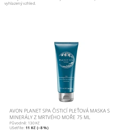
vyhlazený vzhled.
AVON PLANET SPA ČISTICÍ PLEŤOVÁ MASKA S
MINERÁLY Z MRTVÉHO MOŘE 75 ML
Původně:
130 Kč
Ušetříte
:
11 Kč (–8 %)