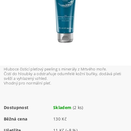
Hluboce čisticí pleťový peeling s minerály z Mrtvého moře.
Čistí do hloubky a odstraňuje odumřelé kožní buňky, dodává pleti
svěží a vyhlazený vzhled.
Vhodný pro normální pleť.
Dostupnost
Skladem
(2 ks)
Běžná cena
130 Kč
Ušetříte
11 Kč
(–8 %)