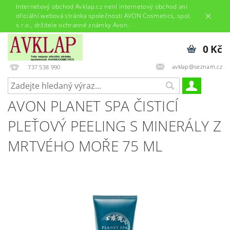
Internetový obchod Avklap.cz není internetový obchod ani
oficiální webová stránka společnosti AVON Cosmetics, spol.
s.r.o., držitele ochranné známky Avon.
0 Kč
avklap@seznam.cz
737 538 990
AVON PLANET SPA ČISTICÍ
PLEŤOVÝ PEELING S MINERÁLY Z
MRTVÉHO MOŘE 75 ML