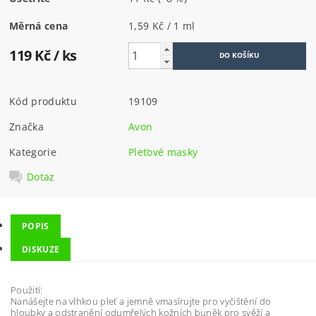
Měrná cena
1,59 Kč / 1 ml
119 Kč
/ ks
Kód produktu
19109
Značka
Avon
Kategorie
Pleťové masky
Dotaz
POPIS
DISKUZE
Použití:
Nanášejte na vlhkou pleť a jemně vmasírujte pro vyčištění do
hloubky a odstranění odumřelých kožních buněk pro svěží a