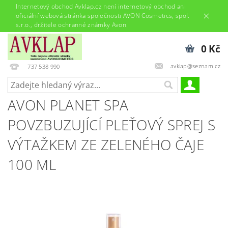
Internetový obchod Avklap.cz není internetový obchod ani
oficiální webová stránka společnosti AVON Cosmetics, spol.
s.r.o., držitele ochranné známky Avon.
0 Kč
avklap@seznam.cz
737 538 990
AVON PLANET SPA
POVZBUZUJÍCÍ PLEŤOVÝ SPREJ S
VÝTAŽKEM ZE ZELENÉHO ČAJE
100 ML