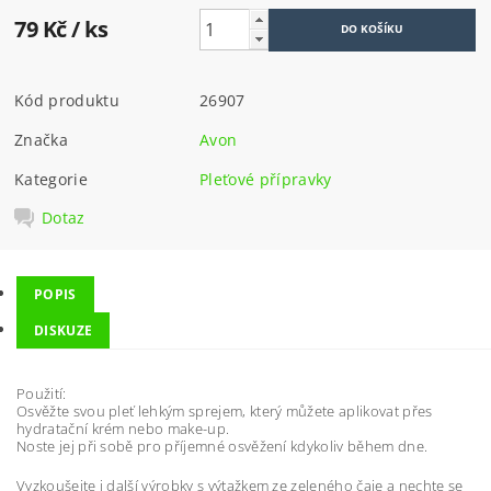
79 Kč
/ ks
Kód produktu
26907
Značka
Avon
Kategorie
Pleťové přípravky
Dotaz
POPIS
DISKUZE
Použití:
Osvěžte svou pleť lehkým sprejem, který můžete aplikovat přes
hydratační krém nebo make-up.
Noste jej při sobě pro příjemné osvěžení kdykoliv během dne.
Vyzkoušejte i další výrobky s výtažkem ze zeleného čaje a nechte se