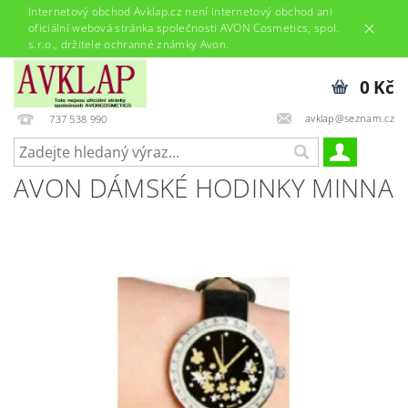
Internetový obchod Avklap.cz není internetový obchod ani
oficiální webová stránka společnosti AVON Cosmetics, spol.
s.r.o., držitele ochranné známky Avon.
0 Kč
avklap@seznam.cz
737 538 990
AVON DÁMSKÉ HODINKY MINNA