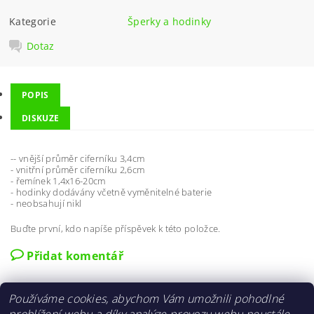
Kategorie
Šperky a hodinky
Dotaz
POPIS
DISKUZE
-- vnější průměr ciferníku 3,4cm
- vnitřní průměr ciferníku 2,6cm
- řemínek 1,4x16-20cm
- hodinky dodávány včetně vyměnitelné baterie
- neobsahují nikl
Buďte první, kdo napíše příspěvek k této položce.
Přidat komentář
Používáme cookies, abychom Vám umožnili pohodlné