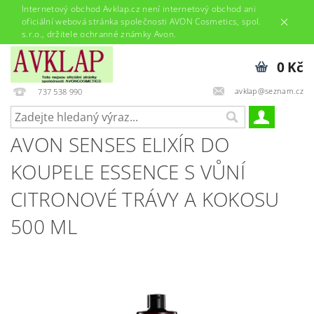
Internetový obchod Avklap.cz není internetový obchod ani
oficiální webová stránka společnosti AVON Cosmetics, spol.
s.r.o., držitele ochranné známky Avon.
0 Kč
avklap@seznam.cz
737 538 990
AVON SENSES ELIXÍR DO
KOUPELE ESSENCE S VŮNÍ
CITRONOVÉ TRÁVY A KOKOSU
500 ML