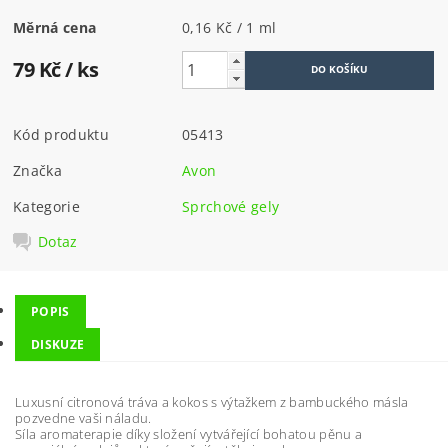
Měrná cena
0,16 Kč / 1 ml
79 Kč
/ ks
Kód produktu
05413
Značka
Avon
Kategorie
Sprchové gely
Dotaz
POPIS
DISKUZE
Luxusní citronová tráva a kokos s výtažkem z bambuckého másla
pozvedne vaši náladu.
Síla aromaterapie díky složení vytvářející bohatou pěnu a