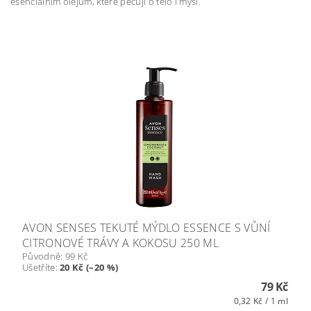
esenciálním olejům, které pečují o tělo i mysl.
AVON SENSES TEKUTÉ MÝDLO ESSENCE S VŮNÍ
CITRONOVÉ TRÁVY A KOKOSU 250 ML
Původně:
99 Kč
Ušetříte
:
20 Kč (–20 %)
79 Kč
0,32 Kč / 1 ml