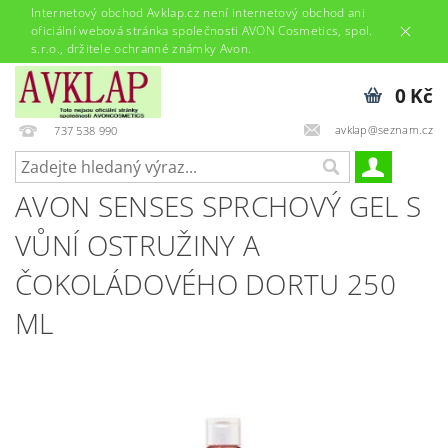
Internetový obchod Avklap.cz není internetový obchod ani
oficiální webová stránka společnosti AVON Cosmetics, spol.
s.r.o., držitele ochranné známky Avon.
0 Kč
avklap@seznam.cz
737 538 990
AVON SENSES SPRCHOVÝ GEL S
VŮNÍ OSTRUŽINY A
ČOKOLÁDOVÉHO DORTU 250
ML