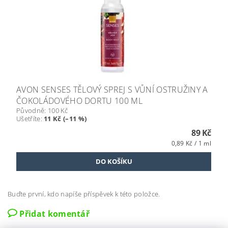
AVON SENSES TĚLOVÝ SPREJ S VŮNÍ OSTRUŽINY A
ČOKOLÁDOVÉHO DORTU 100 ML
Původně:
100 Kč
Ušetříte
:
11 Kč (–11 %)
89 Kč
0,89 Kč / 1 ml
Buďte první, kdo napíše příspěvek k této položce.
Přidat komentář