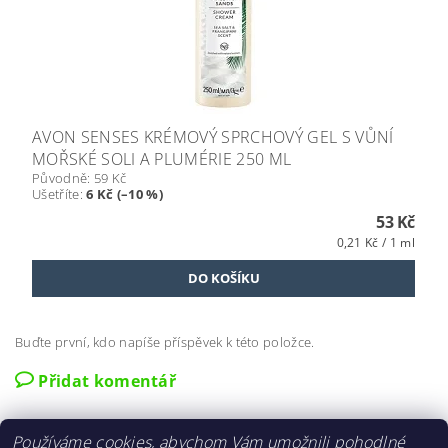
AVON SENSES KRÉMOVÝ SPRCHOVÝ GEL S VŮNÍ
MOŘSKÉ SOLI A PLUMÉRIE 250 ML
Původně:
59 Kč
Ušetříte
:
6 Kč (–10 %)
53 Kč
0,21 Kč / 1 ml
Buďte první, kdo napíše příspěvek k této položce.
Přidat komentář
Používáme cookies, abychom Vám umožnili pohodlné