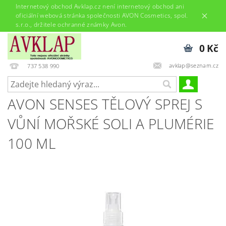
Internetový obchod Avklap.cz není internetový obchod ani
oficiální webová stránka společnosti AVON Cosmetics, spol.
s.r.o., držitele ochranné známky Avon.
0 Kč
avklap@seznam.cz
737 538 990
AVON SENSES TĚLOVÝ SPREJ S
VŮNÍ MOŘSKÉ SOLI A PLUMÉRIE
100 ML