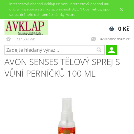
Internetový obchod Avklap.cz není internetový obchod ani
oficiální webová stránka společnosti AVON Cosmetics, spol.
s.r.o., držitele ochranné známky Avon.
0 Kč
avklap@seznam.cz
737 538 990
AVON SENSES TĚLOVÝ SPREJ S
VŮNÍ PERNÍČKŮ 100 ML