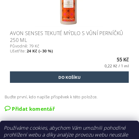
AVON SENSES TEKUTÉ MÝDLO S VŮNÍ PERNÍČKŮ
250 ML
Původně:
79 Kč
Ušetříte
:
24 Kč (–30 %)
55 Kč
0,22 Kč / 1 ml
Buďte první, kdo napíše příspěvek k této položce.
Přidat komentář
Používáme cookies, abychom Vám umožnili pohodlné
prohlížení webu a díky analýze provozu webu neustále