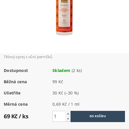
Tělový sprej s vůní perníčků
Dostupnost
Skladem
(2 ks)
Běžná cena
99 Kč
Ušetříte
30 Kč
(–30 %)
Měrná cena
0,69 Kč / 1 ml
69 Kč
/ ks