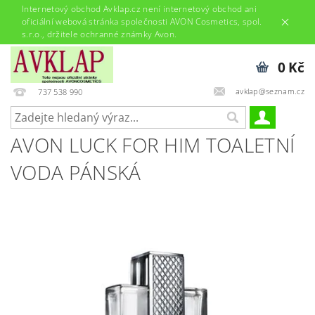
Internetový obchod Avklap.cz není internetový obchod ani
oficiální webová stránka společnosti AVON Cosmetics, spol.
s.r.o., držitele ochranné známky Avon.
0 Kč
avklap@seznam.cz
737 538 990
AVON LUCK FOR HIM TOALETNÍ
VODA PÁNSKÁ