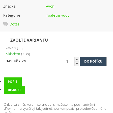
Značka
Avon
Kategorie
Toaletní vody
Dotaz
ZVOLTE VARIANTU
75 ml
40840
Skladem
(2 ks)
349 Kč
/ ks
POPIS
DISKUZE
Chladivá směs koření se snoubí s mošusem a podmanivými
dřevinami a vytvářejí tak jedinečnou kompozici pro sebevědomého
muže.