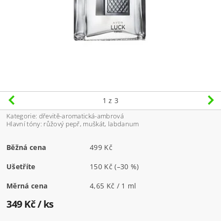
1
z 3
Kategorie: dřevitě-aromatická-ambrová
Hlavní tóny: růžový pepř, muškát, labdanum
Běžná cena
499 Kč
Ušetříte
150 Kč
(–30 %)
Měrná cena
4,65 Kč / 1 ml
349 Kč
/ ks