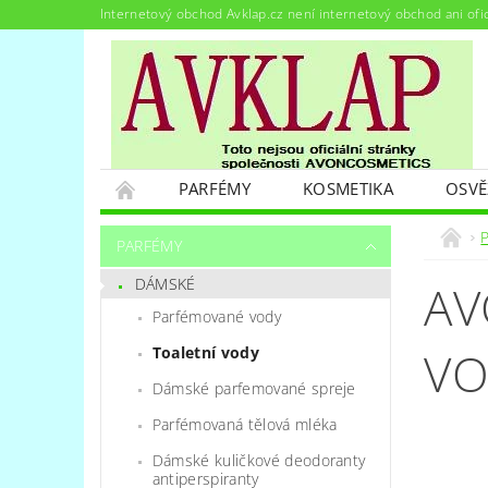
Internetový obchod Avklap.cz není internetový obchod ani ofi
PARFÉMY
KOSMETIKA
OSVĚ
PODMÍNKY OCHRANY OSOBNÍCH ÚDAJŮ
PARFÉMY
DÁMSKÉ
AV
Parfémované vody
VO
Toaletní vody
Dámské parfemované spreje
Parfémovaná tělová mléka
Dámské kuličkové deodoranty
antiperspiranty