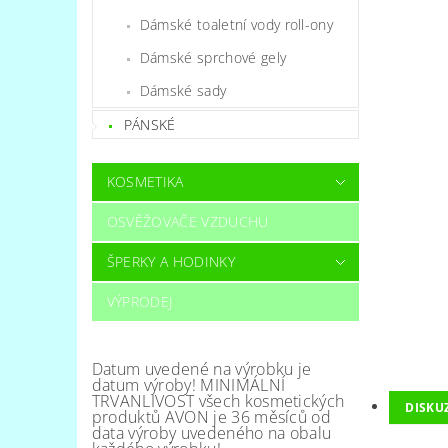
Dámské toaletní vody roll-ony
Dámské sprchové gely
Dámské sady
PÁNSKÉ
KOSMETIKA
OSVĚŽOVAČE VZDUCHU
ŠPERKY A HODINKY
VÝPRODEJ
Datum uvedené na výrobku je
datum výroby! MINIMÁLNÍ
TRVANLIVOST všech kosmetických
DISKU
produktů AVON je 36 měsíců od
data výroby uvedeného na obalu