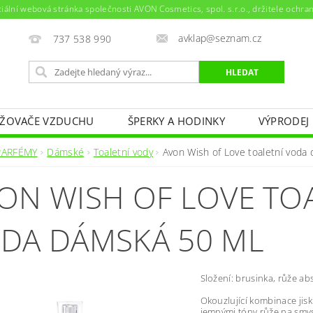
ciální webová stránka společnosti AVON Cosmetics, spol. s.r.o., držitele ochr
avklap@seznam.cz
737 538 990
ŽOVAČE VZDUCHU
ŠPERKY A HODINKY
VÝPRODEJ
NAPIŠTE NÁM
KONTAKTY
PARFÉMY
Dámské
Toaletní vody
Avon Wish of Love toaletní voda
ON WISH OF LOVE TO
DA DÁMSKÁ 50 ML
Složení: brusinka, růže ab
Okouzlující kombinace jis
jemnými tóny růže na smy