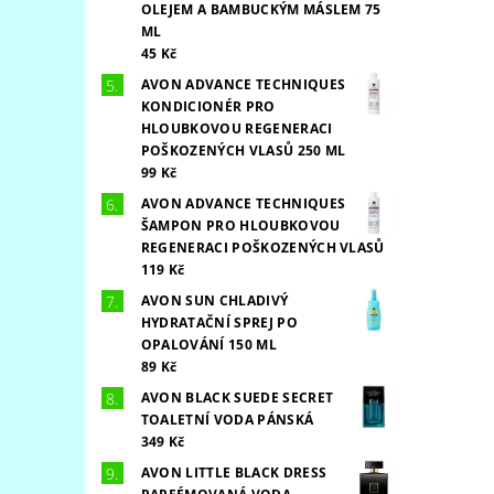
OLEJEM A BAMBUCKÝM MÁSLEM 75
ML
45 Kč
AVON ADVANCE TECHNIQUES
KONDICIONÉR PRO
HLOUBKOVOU REGENERACI
POŠKOZENÝCH VLASŮ 250 ML
99 Kč
AVON ADVANCE TECHNIQUES
ŠAMPON PRO HLOUBKOVOU
REGENERACI POŠKOZENÝCH VLASŮ
119 Kč
AVON SUN CHLADIVÝ
HYDRATAČNÍ SPREJ PO
OPALOVÁNÍ 150 ML
89 Kč
AVON BLACK SUEDE SECRET
TOALETNÍ VODA PÁNSKÁ
349 Kč
AVON LITTLE BLACK DRESS