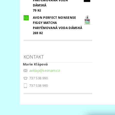
PARFÉMOVANÁ VODA
DÁMSKÁ
79 Kč
AVON PERFECT NONSENSE
FIGGY MATCHA
PARFÉMOVANÁ VODA DÁMSKÁ
269 Kč
KONTAKT
Marie Klápová
avklap
@
seznam.cz
737 538 990
737 538 990