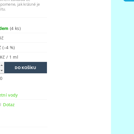
pomene, jak krásné je
itu.
adem
(4 ks)
Kč
Kč
(–4 %)
 Kč / 1 ml
0
n
etní vody
Dotaz