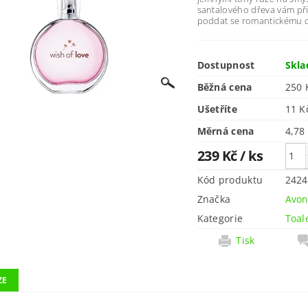
santalového dřeva vám při
poddat se romantickému c
Dostupnost
Skl
Běžná cena
250 
Ušetříte
11 
Měrná cena
4,78
239 Kč
/ ks
Kód produktu
2424
Značka
Avo
Kategorie
Toal
Tisk
ZE