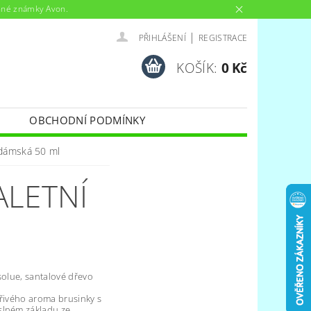
anné známky Avon.
|
PŘIHLÁŠENÍ
REGISTRACE
KOŠÍK:
0 Kč
OBCHODNÍ PODMÍNKY
 dámská 50 ml
ALETNÍ
solue, santalové dřevo
křivého aroma brusinky s
slném základu ze