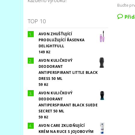
každého výrobku!
Buďte prv
Při
TOP 10
AVON ZHUŠŤUJÍCÍ
PRODLUŽUJÍCÍ ŘASENKA
DELIGHTFULL
149 Kč
AVON KULIČKOVÝ
DEODORANT
ANTIPERSPIRANT LITTLE BLACK
DRESS 50 ML
59 Kč
AVON KULIČKOVÝ
DEODORANT
ANTIPERSPIRANT BLACK SUEDE
SECRET 50 ML
59 Kč
AVON CARE ZKLIDŇUJÍCÍ
KRÉM NA RUCE S JOJOBOVÝM