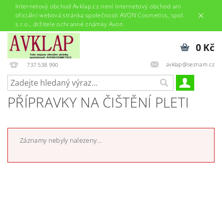
Internetový obchod Avklap.cz není internetový obchod ani
oficiální webová stránka společnosti AVON Cosmetics, spol.
s.r.o., držitele ochranné známky Avon.
0 Kč
avklap@seznam.cz
737 538 990
PŘÍPRAVKY NA ČIŠTĚNÍ PLETI
Záznamy nebyly nalezeny...