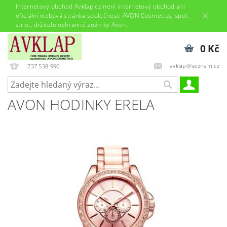
Internetový obchod Avklap.cz není internetový obchod ani
oficiální webová stránka společnosti AVON Cosmetics, spol.
s.r.o., držitele ochranné známky Avon.
0 Kč
avklap@seznam.cz
737 538 990
AVON HODINKY ERELA