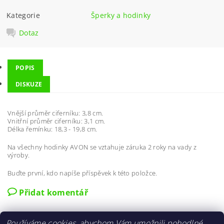
Kategorie
Šperky a hodinky
Dotaz
POPIS
DISKUZE
Vnější průměr ciferníku: 3,8 cm.
Vnitřní průměr ciferníku: 3,1 cm.
Délka řemínku: 18,3 - 19,8 cm.
Na všechny hodinky AVON se vztahuje záruka 2 roky na vady z
výroby.
Buďte první, kdo napíše příspěvek k této položce.
Přidat komentář
Používáme cookies, abychom Vám umožnili pohodlné