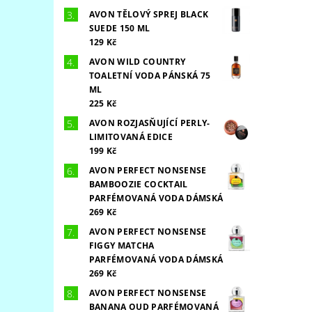
AVON TĚLOVÝ SPREJ BLACK
SUEDE 150 ML
129 Kč
AVON WILD COUNTRY
TOALETNÍ VODA PÁNSKÁ 75
ML
225 Kč
AVON ROZJASŇUJÍCÍ PERLY-
LIMITOVANÁ EDICE
199 Kč
AVON PERFECT NONSENSE
BAMBOOZIE COCKTAIL
PARFÉMOVANÁ VODA DÁMSKÁ
269 Kč
AVON PERFECT NONSENSE
FIGGY MATCHA
PARFÉMOVANÁ VODA DÁMSKÁ
269 Kč
AVON PERFECT NONSENSE
BANANA OUD PARFÉMOVANÁ