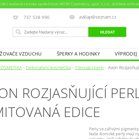
ciální webová stránka společnosti AVON Cosmetics, spol. s.r.o., držitele ochr
avklap@seznam.cz
737 538 990
ŽOVAČE VZDUCHU
ŠPERKY A HODINKY
VÝPRODEJ
NAPIŠTE NÁM
KONTAKTY
KOSMETIKA
Dekorativní kosmetika
Tónovací perly
Avon Rozjasňují
ON ROZJASŇUJÍCÍ PER
MITOVANÁ EDICE
Perly se zářivými pigmenty
Naše ikonické perly mají n
variantu, jejíž odstíny bu