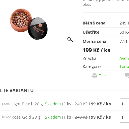
pleti.
Běžná cena
249 
Ušetříte
50 
Měrná cena
7,11 
199 Kč
/ ks
Značka
Avo
Kategorie
Tóno
Tisk
LTE VARIANTU
Light Peach 28 g
Skladem
(3 ks)
249 Kč
199 Kč
/ ks
12005
Rose Gold 28 g
Skladem
(1 ks)
249 Kč
199 Kč
/ ks
100657