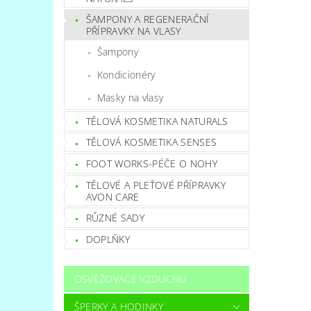
ŠAMPONY A REGENERAČNÍ
PŘÍPRAVKY NA VLASY
Šampony
Kondicionéry
Masky na vlasy
TĚLOVÁ KOSMETIKA NATURALS
TĚLOVÁ KOSMETIKA SENSES
FOOT WORKS-PÉČE O NOHY
TĚLOVÉ A PLEŤOVÉ PŘÍPRAVKY
AVON CARE
RŮZNÉ SADY
DOPLŇKY
OSVĚŽOVAČE VZDUCHU
ŠPERKY A HODINKY