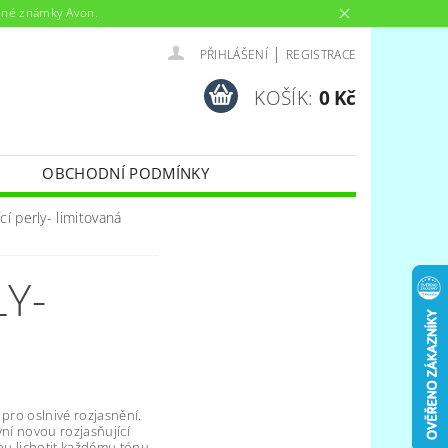
anné známky Avon.
|
PŘIHLÁŠENÍ
REGISTRACE
KOŠÍK:
0 Kč
OBCHODNÍ PODMÍNKY
cí perly- limitovaná
LY-
 pro oslnivé rozjasnění.
yní novou rozjasňující
dou lichotit každému tónu