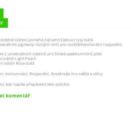
ZE
stvitelné složení pomáhá zvýraznit žádoucí rysy tváře.
inerálními pigmenty různých tónů pro multidimenzionální rozjasnění.
ze 2 univerzálních odstínů pro široké spektrum tónů pleti.
ní odstín Light Peach
vní odstín Rose Gold
í. Konturování. Rozjasnění. Rozehrajte hru světla a stínu!
ní, kdo napíše příspěvek k této položce.
dat komentář