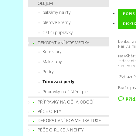
OLEJEM
balzámy na rty
POPIS
pleťové krémy
DISKU
čistící přípravky
Lehké, vr
DEKORATIVNÍ KOSMETIKA
Perly s m
Korektory
Na výběr 
• decent
Make-upy
• intenzi
Pudry
Zvýrazněn
Tónovací perly
Buďte prv
Přípravky na čištění pleti
Při
PŘÍPRAVKY NA OČI A OBOČÍ
PÉČE O RTY
DEKORATIVNÍ KOSMETIKA LUXE
PÉČE O RUCE A NEHTY