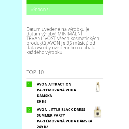
VÝPRODEJ
Datum uvedené na výrobku je
datum výroby! MINIMÁLNÍ
TRVANLIVOST všech kosmetických
produktů AVON je 36 měsíců od
data výroby uvedeného na obalu
každého výrobku!
TOP 10
AVON ATTRACTION
PARFÉMOVANÁ VODA
DÁMSKÁ
89 Kč
AVON LITTLE BLACK DRESS
SUMMER PARTY
PARFÉMOVANÁ VODA DÁMSKÁ
249 Kč