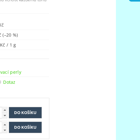
Kč
Kč
(–20 %)
Kč / 1 g
n
vací perly
Dotaz