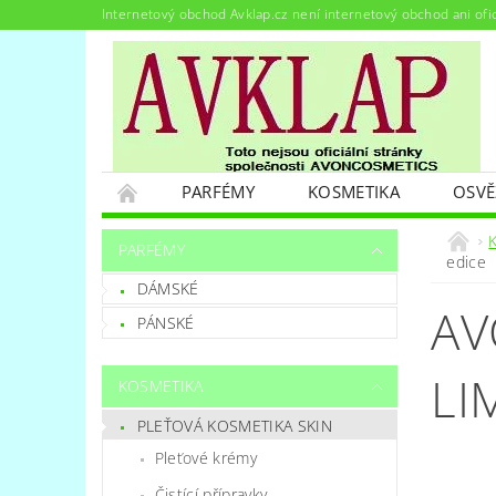
Internetový obchod Avklap.cz není internetový obchod ani ofi
PARFÉMY
KOSMETIKA
OSVĚ
PODMÍNKY OCHRANY OSOBNÍCH ÚDAJŮ
PARFÉMY
edice
DÁMSKÉ
AV
PÁNSKÉ
LI
KOSMETIKA
PLEŤOVÁ KOSMETIKA SKIN
Pleťové krémy
Čistící přípravky