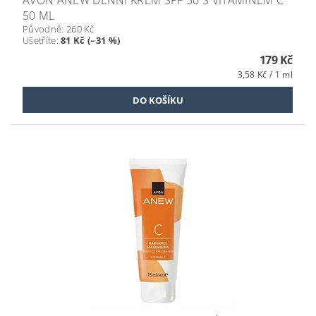
50 ML
Původně:
260 Kč
Ušetříte
:
81 Kč (–31 %)
179 Kč
3,58 Kč / 1 ml