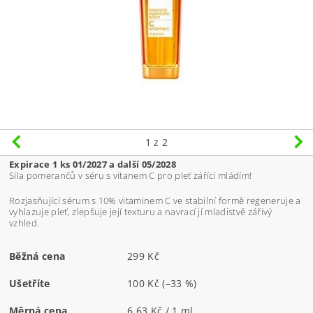
1
z 2
Expirace 1
ks 01/2027 a další 05/2028
Síla pomerančů v séru s vitanem C pro pleť zářící mládím!
Rozjasňující sérum s 10% vitaminem C ve stabilní formě regeneruje a
vyhlazuje pleť, zlepšuje její texturu a navrací jí mladistvě zářivý
vzhled.
Běžná cena
299 Kč
Ušetříte
100 Kč
(–33 %)
Měrná cena
6,63 Kč / 1 ml