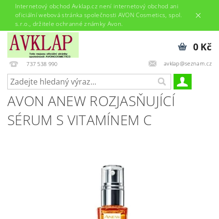
Internetový obchod Avklap.cz není internetový obchod ani
oficiální webová stránka společnosti AVON Cosmetics, spol.
s.r.o., držitele ochranné známky Avon.
0 Kč
avklap@seznam.cz
737 538 990
AVON ANEW ROZJASŇUJÍCÍ
SÉRUM S VITAMÍNEM C