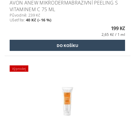
AVON ANEW MIKRODERMABRAZIVNÍ PEELING S
VITAMINEM C 75 ML
Původně:
239 Kč
Ušetříte
:
40 Kč (–16 %)
199 Kč
2,65 Kč / 1 ml
Výprodej