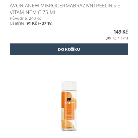
AVON ANEW MIKRODERMABRAZIVNÍ PEELING S
VITAMINEM C 75 ML
Původně:
240 Kč
Ušetříte
:
91 Kč (–37 %)
149 Kč
1,99 Kč / 1 ml