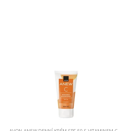
AVON ANEW DENNÍ KRÉM SPF 50 S VITAMINEM C