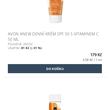
AVON ANEW DENNÍ KRÉM SPF 50 S VITAMINEM C
50 ML
Původně:
260 Kč
Ušetříte
:
81 Kč (–31 %)
179 Kč
3,58 Kč / 1 ml