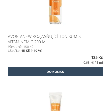
AVON ANEW ROZJASŇUJÍCÍ TONIKUM S
VITAMINEM C 200 ML
Původně:
150 Kč
Ušetříte
:
15 Kč (–10 %)
135 Kč
0,68 Kč / 1 ml