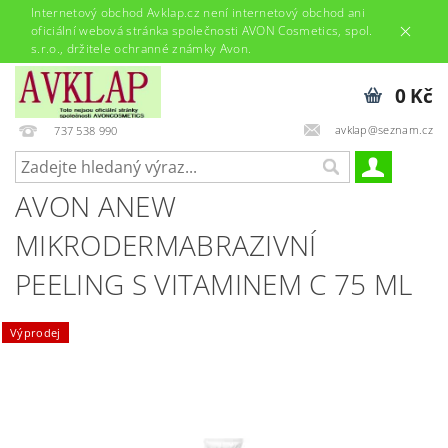
Internetový obchod Avklap.cz není internetový obchod ani
oficiální webová stránka společnosti AVON Cosmetics, spol.
s.r.o., držitele ochranné známky Avon.
0 Kč
avklap@seznam.cz
737 538 990
AVON ANEW
MIKRODERMABRAZIVNÍ
PEELING S VITAMINEM C 75 ML
Výprodej