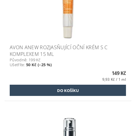
AVON ANEW ROZJASŇUJÍCÍ OČNÍ KRÉM S C
KOMPLEXEM 15 ML
Původně:
199 Kč
Ušetříte
:
50 Kč (–25 %)
149 Kč
9,93 Kč / 1 ml