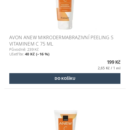
AVON ANEW MIKRODERMABRAZIVNÍ PEELING S
VITAMINEM C 75 ML
Původně:
239 Kč
Ušetříte
:
40 Kč (–16 %)
199 Kč
2,65 Kč / 1 ml