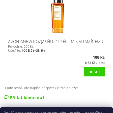
AVON ANEW ROZJASŇUJÍCÍ SÉRUM S VITAMÍNEM C
Původně:
299 Kč
Ušetříte
:
100 Kč (–33 %)
199 Kč
6,63 Kč / 1 ml
DETAIL
Buďte první, kdo napíše příspěvek k této položce.
Přidat komentář