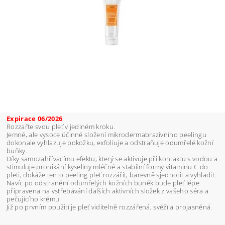
Expirace 06/2026
Rozzařte svou pleť v jediném kroku.
Jemné, ale vysoce účinné složení mikrodermabrazivního peelingu
dokonale vyhlazuje pokožku, exfoliuje a odstraňuje odumřelé kožní
buňky.
Díky samozahřívacímu efektu, který se aktivuje při kontaktu s vodou a
stimuluje pronikání kyseliny mléčné a stabilní formy vitaminu C do
pleti, dokáže tento peeling pleť rozzářit, barevně sjednotit a vyhladit.
Navíc po odstranění odumřelých kožních buněk bude pleť lépe
připravena na vstřebávání dalších aktivních složek z vašeho séra a
pečujícího krému.
Již po prvním použití je pleť viditelně rozzářená, svěží a projasněná.