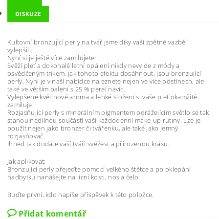
DISKUZE
Kultovní bronzující perly na tvář jsme díky vaší zpětné vazbě
vylepšili.
Nyní si je ještě více zamilujete!
Svěží pleť a dokonalé letní opálení nikdy nevyjde z módy a
osvědčeným trikem, jak tohoto efektu dosáhnout, jsou bronzující
perly. Nyní je v naší nabídce naleznete nejen ve více odstínech, ale
také ve větším balení s 25 % perel navíc.
Vylepšené květinové aroma a lehké složení si vaše pleť okamžitě
zamiluje.
Rozjasňující perly s minerálním pigmentem odrážejícím světlo se tak
stanou nedílnou součástí vaší každodenní make-up rutiny. Lze je
použít nejen jako bronzer či tvářenku, ale také jako jemný
rozjasňovač.
Ihned tak dodáte vaší tváři svěžest a přirozenou krásu.
Jak aplikovat:
Bronzující perly přejeďte pomocí velkého štětce a po oklepání
nadbytku nanášejte na lícní kosti, nos a čelo.
Buďte první, kdo napíše příspěvek k této položce.
Přidat komentář