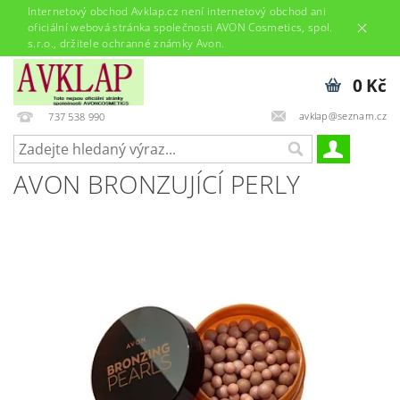
Internetový obchod Avklap.cz není internetový obchod ani
oficiální webová stránka společnosti AVON Cosmetics, spol.
s.r.o., držitele ochranné známky Avon.
0 Kč
avklap@seznam.cz
737 538 990
AVON BRONZUJÍCÍ PERLY