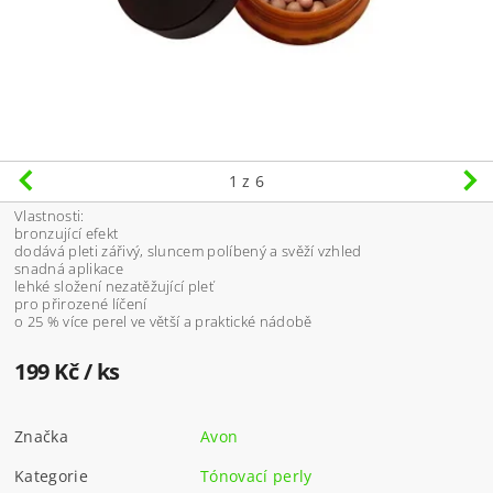
1
z 6
Vlastnosti:
bronzující efekt
dodává pleti zářivý, sluncem políbený a svěží vzhled
snadná aplikace
lehké složení nezatěžující pleť
pro přirozené líčení
o 25 % více perel ve větší a praktické nádobě
199 Kč
/ ks
Značka
Avon
Kategorie
Tónovací perly